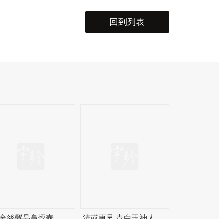
回到列表
 金絲髮晶鼻煙壺
清或更早 青白玉神人