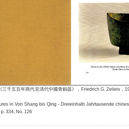
五百年商代至清代中國青銅器》，Friedrich G. Zeileis，19
tures in Von Shang bis Qing - Dreieinhalb Jahrtausende chines
 p. 334, No. 126