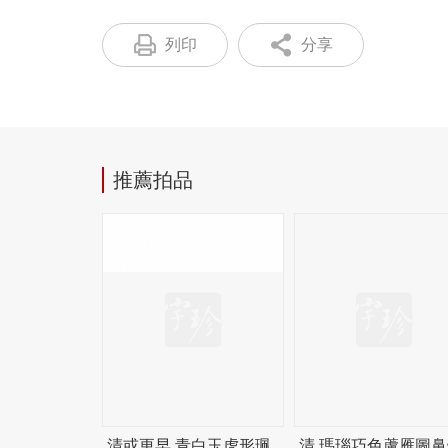
列印
分享
推薦拍品
清或更早 青白玉虎形珮
清 瑪瑙巧色蘆雁圖鼻