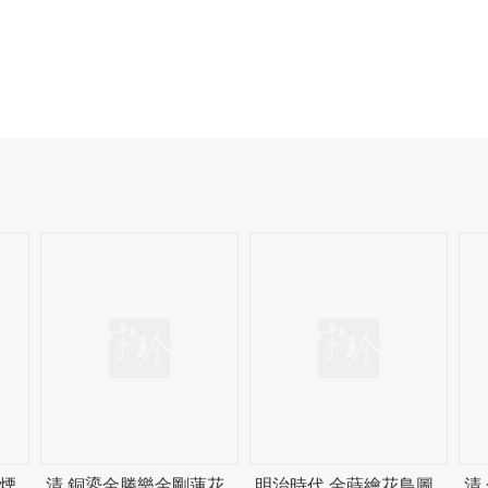
煙
清 銅鎏金勝樂金剛蓮花
明治時代 金蒔繪花鳥圖
清