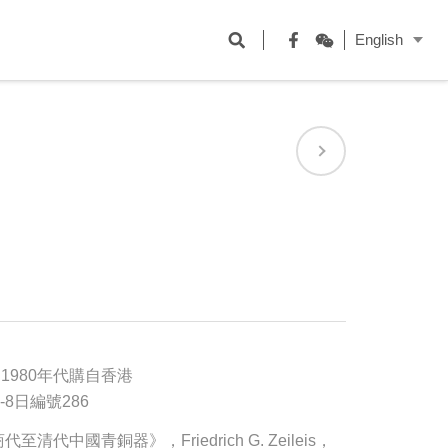
開
English
啟
Facebook
WeChat
搜
尋
欄
位
1980年代購自香港
-8日編號286
清代中國青銅器》，Friedrich G. Zeileis，