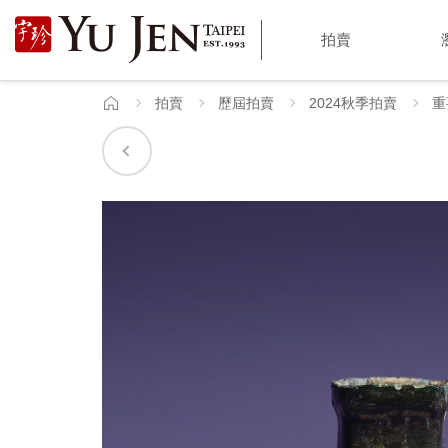
宇
拍賣
珍
國
拍賣
歷屆拍賣
2024秋季拍賣
重
首
頁
際
藝
術
|
Yu
Jen
Taipei