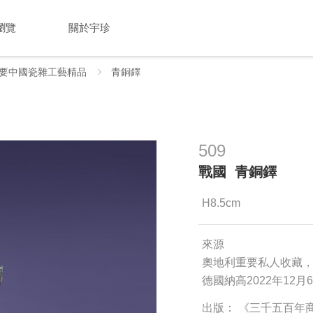
瀏覽
關於宇珍
要中國瓷雜工藝精品
青銅鐸
509
戰國 青銅鐸
H8.5cm
來源
奧地利重要私人收藏，
德國納高2022年12月6
出版： 《三千五百年商代至