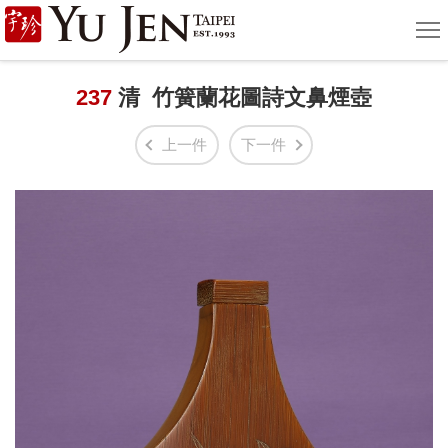
宇
選
單
珍
國
237
清 竹簧蘭花圖詩文鼻煙壺
際
上一件
下一件
藝
術
|
Yu
Jen
Taipei