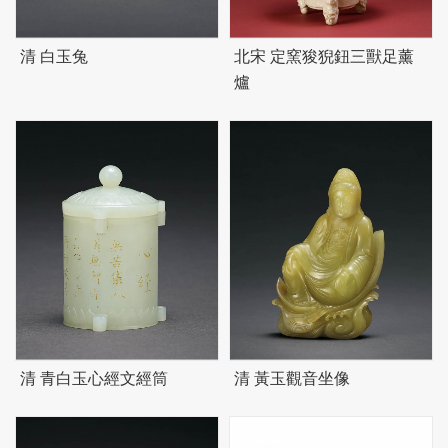
清 白玉兔
北宋 定窯狻猊鈕三獸足薰
爐
清 青白玉心經文經筒
清 黃玉觀音坐像