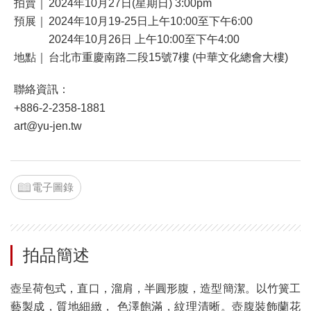
拍賣｜
2024年10月27日(星期日) 3:00pm
預展｜
2024年10月19-25日上午10:00至下午6:00
2024年10月26日 上午10:00至下午4:00
地點｜
台北市重慶南路二段15號7樓 (中華文化總會大樓)
聯絡資訊：
+886-2-2358-1881
art@yu-jen.tw
電子圖錄
拍品簡述
壺呈荷包式，直口，溜肩，半圓形腹，造型簡潔。以竹簧工
藝製成，質地細緻， 色澤飽滿，紋理清晰。壺腹裝飾蘭花