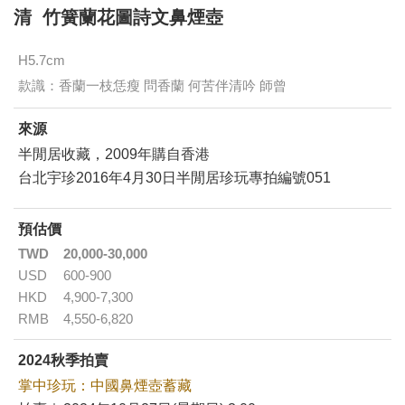
清 竹簧蘭花圖詩文鼻煙壺
H5.7cm
款識：香蘭一枝恁瘦 問香蘭 何苦伴清吟 師曾
來源
半閒居收藏，2009年購自香港
台北宇珍2016年4月30日半閒居珍玩專拍編號051
預估價
TWD
20,000-30,000
USD
600-900
HKD
4,900-7,300
RMB
4,550-6,820
2024秋季拍賣
掌中珍玩：中國鼻煙壺蓄藏