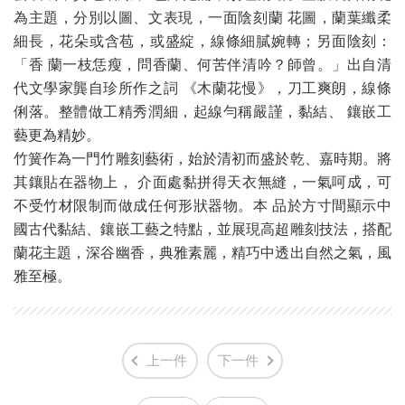
為主題，分別以圖、文表現，一面陰刻蘭 花圖，蘭葉纖柔
細長，花朵或含苞，或盛綻，線條細膩婉轉；另面陰刻：
「香 蘭一枝恁瘦，問香蘭、何苦伴清吟？師曾。」出自清
代文學家龔自珍所作之詞 《木蘭花慢》，刀工爽朗，線條
俐落。整體做工精秀潤細，起線勻稱嚴謹，黏結、 鑲嵌工
藝更為精妙。
竹簧作為一門竹雕刻藝術，始於清初而盛於乾、嘉時期。將
其鑲貼在器物上， 介面處黏拼得天衣無縫，一氣呵成，可
不受竹材限制而做成任何形狀器物。本 品於方寸間顯示中
國古代黏結、鑲嵌工藝之特點，並展現高超雕刻技法，搭配
蘭花主題，深谷幽香，典雅素麗，精巧中透出自然之氣，風
雅至極。
上一件
下一件