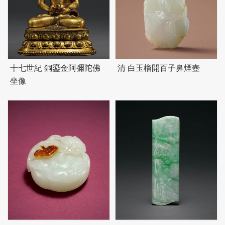
十七世紀 銅鎏金阿彌陀佛
清 白玉榴開百子鼻煙壺
坐像