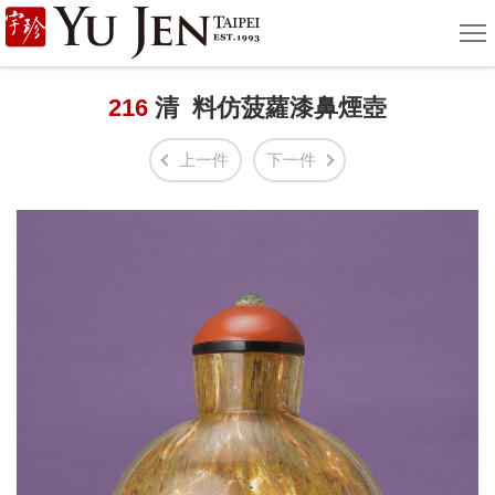
宇
選
單
珍
國
216
清 料仿菠蘿漆鼻煙壺
際
上一件
下一件
藝
術
|
Yu
Jen
Taipei