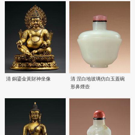
清 銅鎏金黃財神坐像
清 涅白地玻璃仿白玉蓋碗
形鼻煙壺