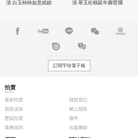
清 白玉柿柿如意紙鎮
清 翠玉松鶴延年圖臂擱
訂閱宇珍電子報
拍賣
最新拍賣
競投登記
競投須知
網上競投
歷屆拍賣
徵件
業務規則
出版圖錄