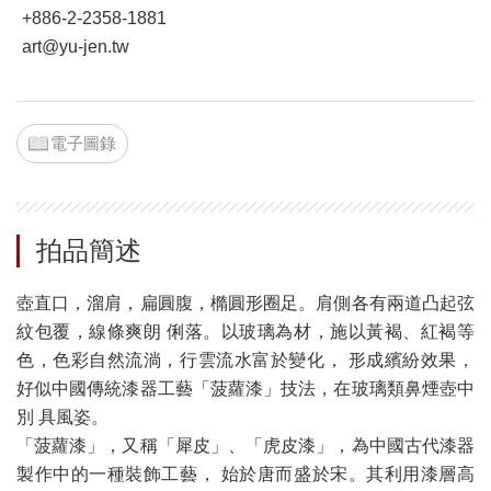
+886-2-2358-1881
art@yu-jen.tw
電子圖錄
拍品簡述
壺直口，溜肩，扁圓腹，橢圓形圈足。肩側各有兩道凸起弦
紋包覆，線條爽朗 俐落。以玻璃為材，施以黃褐、紅褐等
色，色彩自然流淌，行雲流水富於變化， 形成繽紛效果，
好似中國傳統漆器工藝「菠蘿漆」技法，在玻璃類鼻煙壺中
別 具風姿。
「菠蘿漆」，又稱「犀皮」、「虎皮漆」，為中國古代漆器
製作中的一種裝飾工藝， 始於唐而盛於宋。其利用漆層高