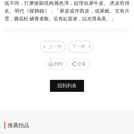
低不同，打磨後顯現絢麗色澤，紋理似犀牛皮、 虎皮而得
名。明代《髹飾錄》：「犀皮或作西皮，或犀毗。文有片
雲，圓花松 鱗青者般。近有缸面者，以光滑為美。」
上一件
下一件
列印
分享
回到列表
推薦拍品