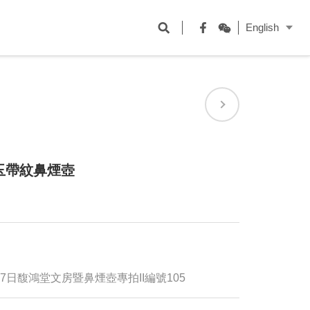
開
English
啟
Facebook
WeChat
搜
尋
欄
位
玉帶紋鼻煙壺
17日馥鴻堂文房暨鼻煙壺專拍II編號105