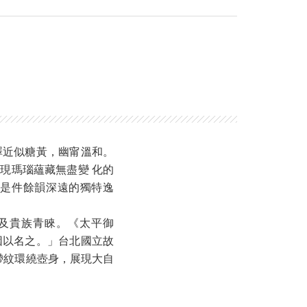
澤近似糖黃，幽甯溫和。
現瑪瑙蘊藏無盡變 化的
，是件餘韻深遠的獨特逸
及貴族青睞。《太平御
因以名之。」台北國立故
帶紋環繞壺身，展現大自