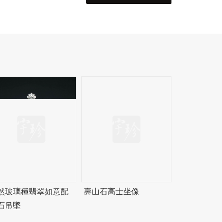
然玻璃種翡翠如意配
壽山石高士坐像
石吊墜