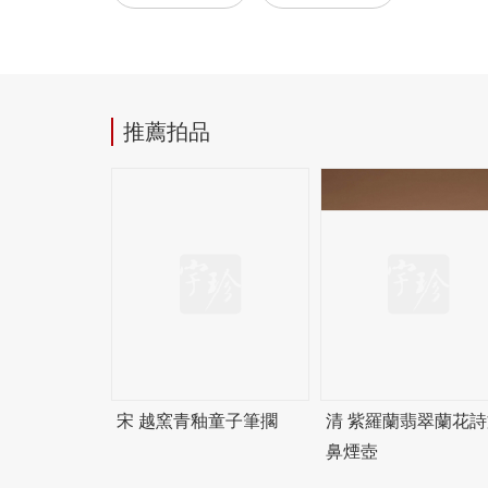
推薦拍品
宋 越窯青釉童子筆擱
清 紫羅蘭翡翠蘭花詩
鼻煙壺