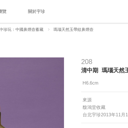
瀏覽
關於宇珍
中珍玩：中國鼻煙壺蓄藏
瑪瑙天然玉帶紋鼻煙壺
208
清中期 瑪瑙天然
H6.6cm
來源
馥鴻堂收藏
台北宇珍2013年11月