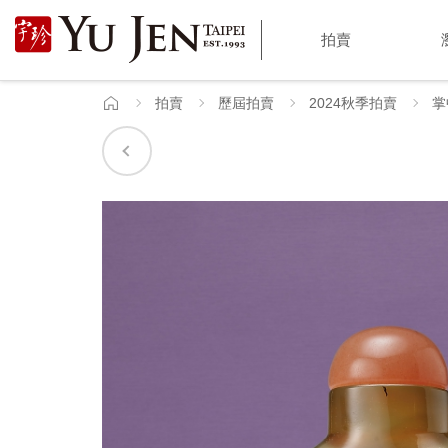
宇
拍賣
珍
國
拍賣
歷屆拍賣
2024秋季拍賣
掌
首
頁
際
藝
術
|
Yu
Jen
Taipei