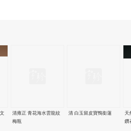
文
清雍正 青花海水雲龍紋
清 白玉留皮寶鴨銜蓮
天
梅瓶
鑽