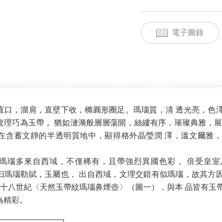
電子圖錄
直口，溜肩，直壁下收，橢圓形圈足。瑪瑙質，清 透光亮，色
紋理巧為玉帶， 猶如漣漪般層層蕩開，絲縷有序，璀璨典雅，展
在含蓄文靜的半透明質地中，顯得格外晶瑩潤 澤，溫文爾雅
瑪瑙多來自西域，不僅稀有，且帶強烈異國色彩， 倍受皇室
曰瑪瑙勒賦，玉屬也， 出自西域，文理交錯有似瑪瑙，故其方
清 十八世紀〈天然玉帶紋瑪瑙鼻煙壺〉（圖一），與本 品皆有玉
為精彩。