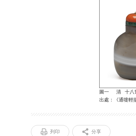
圖一 清 十八
出處：《通嚏輕揚－
列印
分享