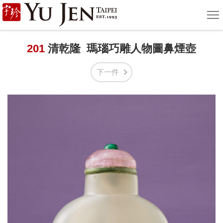
宇
選
單
珍
國
201
清乾隆 瑪瑙巧雕人物圖鼻煙壺
際
下一件
藝
術
|
Yu
Jen
Taipei