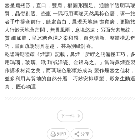
壺呈扁瓶形，直口，豐肩，橢圓形圈足。通體半透明瑪瑙
質，晶瑩剔透。壺腹 一隅巧用瑪瑙天然黑棕色層，琢一旅
者手中撐傘前行，餘處留白，展現天地無 盡寬廣，更顯旅
人行於天地蒼茫間，無畏風雨，意境悠遠；另面光素無紋，
質 細如脂，呈冰糖色澤之柔和感，自然清新。整體構思奇
巧，畫面疏朗別具意趣， 甚為別緻討喜。
乾隆時期陸耀《煙譜》記載，鼻煙「所眝之瓶備極工巧，多
用瑪瑙，玻璃、玳 瑁或洋瓷、金銀為之。」當時鼻煙壺製
作講求材質之美，而瑪瑙色彩繽紛成為 製作煙壺之佳材，
並多利用其質地的自然分層，巧妙安排琢製，形象生動逼
真， 匠心獨運
下一件
列印
分享