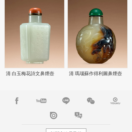
清 白玉梅花詩文鼻煙壺
清 瑪瑙蘇作得利圖鼻煙壺