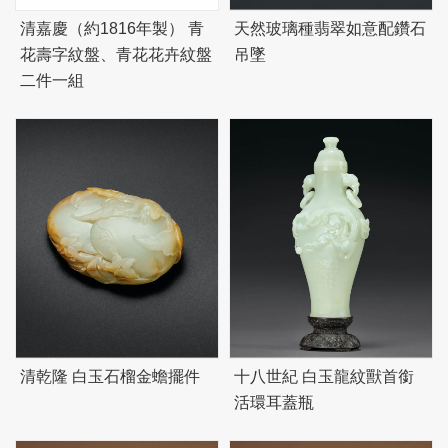
清嘉慶（約1816年製） 青
天然玻璃種翡翠如意配鑽石
花壽字紋盤、青花花卉紋盤
吊墜
二件一組
清乾隆 白玉石榴金蟾擺件
十八世紀 白玉龍紋獸首銜
活環耳蓋瓶