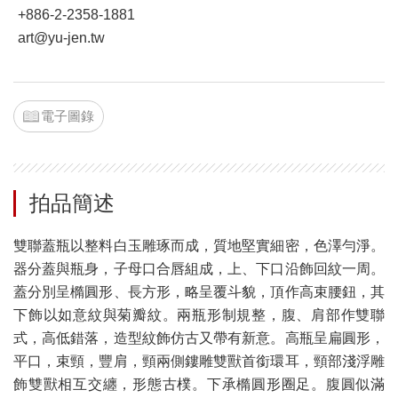
+886-2-2358-1881
art@yu-jen.tw
電子圖錄
拍品簡述
雙聯蓋瓶以整料白玉雕琢而成，質地堅實細密，色澤勻淨。
器分蓋與瓶身，子母口合唇組成，上、下口沿飾回紋一周。
蓋分別呈橢圓形、長方形，略呈覆斗貌，頂作高束腰鈕，其
下飾以如意紋與菊瓣紋。兩瓶形制規整，腹、肩部作雙聯
式，高低錯落，造型紋飾仿古又帶有新意。高瓶呈扁圓形，
平口，束頸，豐肩，頸兩側鏤雕雙獸首銜環耳，頸部淺浮雕
飾雙獸相互交纏，形態古樸。下承橢圓形圈足。腹圓似滿