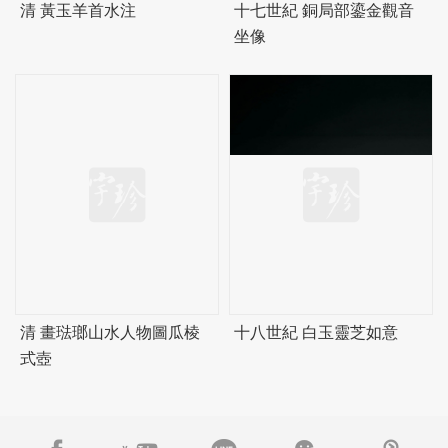
清 黃玉羊首水注
十七世紀 銅局部鎏金觀音
坐像
清 畫琺瑯山水人物圖瓜棱
十八世紀 白玉靈芝如意
式壺