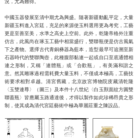
況，尤為難得。
中國玉器發展至清中期尤為興盛。隨著新疆動亂平定，大量
新疆玉料進入宮廷，充足的來源使玉料選用更為考究，工藝
更是至善至美，水準之高史上空前。此外，乾隆帝格外注重
仿古，此風尚在琢玉工藝中相當盛行，雙聯瓶便是仿古風氣
下之產物。選擇古代青銅彝器為藍本，造型最早可追溯至新
石器時代的雙聯陶壺，此種腹部黏連一起或自口至底通體相
連之形制，又稱「連體瓶」或「合歡瓶」，有美滿和諧之
意。然其雕琢過程需耗費大量玉料，不僅成本極高，工藝技
術要求相對卓越。清宮舊藏，北京故宮博物院庋藏清乾隆
〈玉雙連尊〉（圖三）及本件十八世紀〈白玉獸面紋方圓雙
聯蓋瓶〉皆應屬玉路通達後，才得以製作如此珍稀昂貴之形
制，使其成為清代宮廷藝術中極為華麗莊重之陳設品。