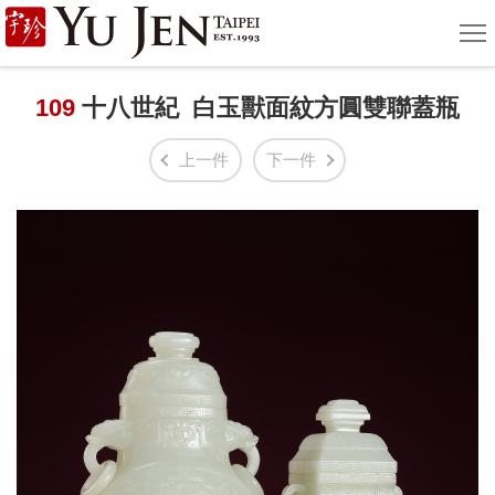
宇
選
單
珍
國
109
十八世紀 白玉獸面紋方圓雙聯蓋瓶
際
上一件
下一件
藝
術
|
Yu
Jen
Taipei