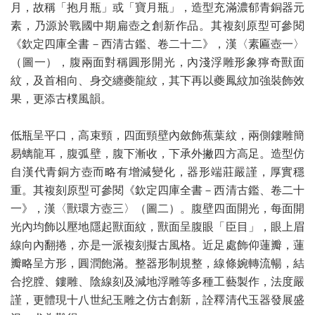
月，故稱「抱月瓶」或「寶月瓶」，造型充滿濃郁青銅器元
素，乃源於戰國中期扁壺之創新作品。其複刻原型可參閱
《欽定四庫全書－西清古鑑、卷二十二》，漢〈素匾壺一〉
（圖一），腹兩面對稱圓形開光，內淺浮雕形象獰奇獸面
紋，及首相向、身交纏夔龍紋，其下再以夔鳳紋加強裝飾效
果，更添古樸風韻。
低瓶呈平口，高束頸，四面頸壁內斂飾蕉葉紋，兩側鏤雕簡
易螭龍耳，腹弧壁，腹下漸收，下承外撇四方高足。造型仿
自漢代青銅方壺而略有增減變化，器形端莊嚴謹，厚實穩
重。其複刻原型可參閱《欽定四庫全書－西清古鑑、卷二十
一》，漢〈獸環方壺三〉（圖二）。腹壁四面開光，每面開
光內均飾以壓地隱起獸面紋，獸面呈腹眼「臣目」，眼上眉
線向內翻捲，亦是一派複刻擬古風格。近足處飾仰蓮瓣，蓮
瓣略呈方形，圓潤飽滿。整器形制規整，線條婉轉流暢，結
合挖膛、鏤雕、陰線刻及減地浮雕等多種工藝製作，法度嚴
謹，更體現十八世紀玉雕之仿古創新，詮釋清代玉器發展盛