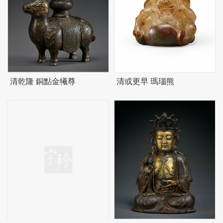
清乾隆 銅點金犧尊
清或更早 瑪瑙熊