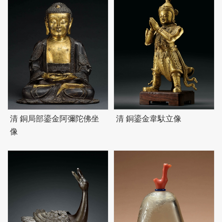
清 銅局部鎏金阿彌陀佛坐
清 銅鎏金韋馱立像
像