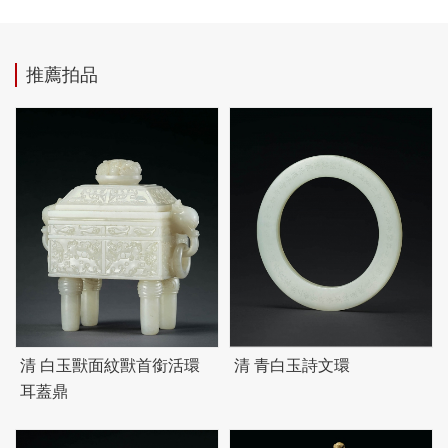
推薦拍品
清 白玉獸面紋獸首銜活環
清 青白玉詩文環
耳蓋鼎