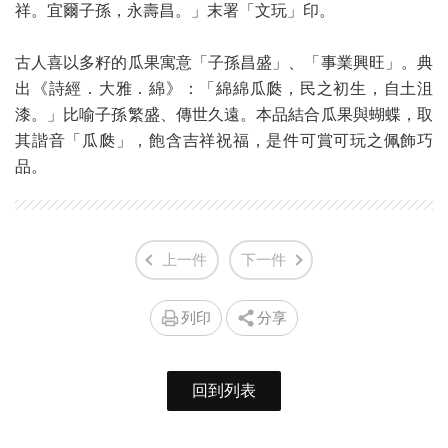
祥。宜爾子孫，永壽昌。」末署「文玩」印。
古人喜以多籽的瓜果寓意「子孫昌盛」、「事業興旺」。典
出《詩經．大雅．綿》：「綿綿瓜瓞，民之初生，自土沮
漆。」比喻子孫繁盛、傳世久遠。本品結合瓜果與蝴蝶，取
其諧音「瓜瓞」，飽含吉祥祝福，是件可賞可玩之佩飾巧
品。
上一件
下一件
列印
分享
回到列表