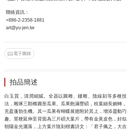
聯絡資訊：
+886-2-2358-1881
art@yu-jen.tw
電子圖錄
拍品簡述
白玉質，清潤細膩。全器以圓雕、鏤雕、陰線刻等多種技
法，雕琢三顆橢圓形瓜果。瓜果飽滿豐碩，枝葉細長婉轉，
充盈蓬勃生機。其一瓜果有蝴蝶展翅附於其上，增添靈動巧
趣。莖梗延伸至背面為三片碩大葉片，帶有金黃皮色，好似
朝陽金光灑落，上方葉片陰刻楷書詩文：「君子佩之，大吉