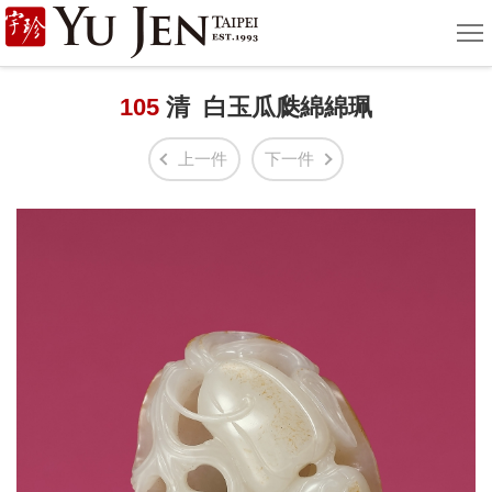
宇
選
單
珍
國
105
清 白玉瓜瓞綿綿珮
際
上一件
下一件
藝
術
|
Yu
Jen
Taipei