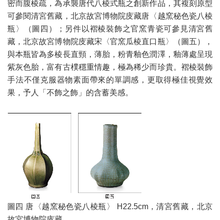
密而腹棱疏，為承襲唐代八棱式瓶之創新作品，其複刻原型
可參閱清宮舊藏，北京故宮博物院庋藏唐〈越窯秘色瓷八棱
瓶〉（圖四）；另件以褶棱裝飾之官窯青瓷可參見清宮舊
藏，北京故宮博物院庋藏宋〈官窯瓜棱直口瓶〉（圖五），
與本瓶皆為多棱長直頸，薄胎，粉青釉色潤澤，釉薄處呈現
紫灰色胎，富有古樸穩重情趣，極為稀少而珍貴。褶棱裝飾
手法不僅克服器物素面帶來的單調感，更取得極佳視覺效
果，予人「不飾之飾」的含蓄美感。
圖四 唐〈越窯秘色瓷八棱瓶〉 H22.5cm，清宮舊藏，北京
故宮博物院庋藏