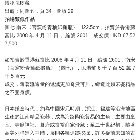
博物院庋藏
出處：同圖五，頁 34，圖版 29
拍場類似作品
圖七 南宋〈官窯粉青釉紙搥瓶〉 H22.5cm，拍賣於香港蘇
富比 2008 年 4 月 11 日， 編號 2601，成交價 HKD 67,52
7,500
如拍賣於香港蘇富比 2008 年 4 月 11 日，編號 2601，南宋
〈官窯粉青釉紙搥瓶〉（圖七），以港幣 6 千 7 百 52 萬 7
千 5 百元
成交，隨著流通量的遞減更加奇貨可居，締造此類宋瓷精品
之不斐身價。
日本鎌倉時代，約為中國宋元時期，浙江、福建等沿海地區
生產的江南精品瓷器，成為海路陶瓷貿易的主角，主要由皇
室、寺廟神社、幕府或富裕商家珍藏；至二十世紀初，隨著
歐美列強進入中國，展開各種遺跡挖掘，許多從前未知的古