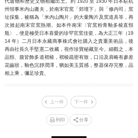
代遺物和歷史文物相繼出土。約 1920 至 1930 年日本駐杭
州領事米內山庸夫，於南宋官窯「郊壇下」與「修内司」窯
址採集，被稱為「米內山陶片」的大量陶片及窯道具等，再
次掀起南宋官窯熱潮。如本件南宋〈官窯粉青釉多棱直頸
瓶〉，便是極受日本喜愛的珍罕官窯佳瓷，為大正三年（19
14 年）二月日本永藏商事株式會社購入之貴重美術品，後
再由社長久手堅憲二收藏，視作珍寶秘藏至今。細觀之，本
品頸、腹皆飾多道褶棱，褶棱疏密有致，口沿及肩略有參差
花齒狀，釉色沉靜潤澤，猶如美玉質感，整器保存完整，品
相上乘，彌足珍貴。
上一件
下一件
列印
分享