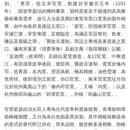
別。「舊官」指北宋官窯，創建於宋徽宗元年（1101
年），因皇帝趙佶的獨特審美，當時貢瓷並不能達到其高雅
藝術審美需求，故引入汝瓷及開封東窯等窯口窯系的製作精
華，由中央政府直接設立窯口；「新官」則指南宋官窯，北
宋滅亡後，宋室南渡，定都臨安，為滿足宮廷祭祀、飲食、
陳設及賞賜之用，「襲故京遺制」而設立專燒皇家貢瓷之窯
口。據南宋葉寘《坦齋筆衡》及顧文薦《負喧雜錄》記載：
「宣政間（政和間）京師自置窯燒造，名曰官窯。中興渡
江，有邵成章提舉後苑，號邵局，襲故京遺制，置窯於修內
司，造青器，名內窯。澄泥為範，極其精緻，油色瑩澈，為
世所珍。後郊壇別立新窯，亦曰官窯。」南宋官窯窯址分別
位於杭州鳳凰山下的「修內司官窯」，又稱「內窯」；以及
杭州南郊烏龜山的「郊壇官窯」，亦稱「烏龜山官窯」。
官窯瓷器由頂尖匠人專為古代皇帝和貴族燒製，有薄胎和厚
胎兩種胎體，又分為灰白色胎及黑灰胎。其中褶棱裝飾器身
的形式於唐代即已存在，而本品頸、腹皆飾多道褶棱，頸棱