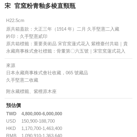
宋 官窯粉青釉多棱直頸瓶
H22.5cm
原共箱蓋款：大正三年（1914 年）二月 久手堅憲二入藏
鈐印：久手堅憲貳印
原共箱標籤：重要美術品 宋官窯蓮式花入 紫檀臺付共箱｜貴
永藏商事株式會社標籤：骨董第〇六五號｜宋官窯蓮式花入
來源
日本永藏商事株式會社收藏，065 號藏品
久手堅憲二收藏
附永藏標籤、紫檀原木座
預估價
TWD
4,800,000-6,000,000
USD
150,900-188,700
HKD
1,170,700-1,463,400
RMB
1,090,910-1,363,640