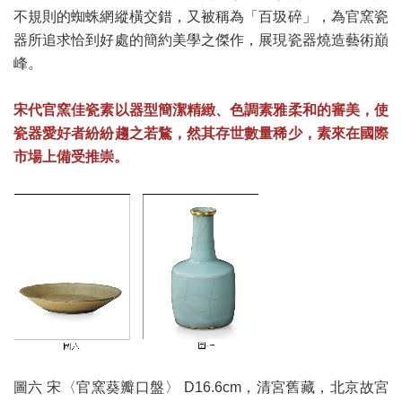
不規則的蜘蛛網縱橫交錯，又被稱為「百圾碎」，為官窯瓷
器所追求恰到好處的簡約美學之傑作，展現瓷器燒造藝術巔
峰。
宋代官窯佳瓷素以器型簡潔精緻、色調素雅柔和的審美，使
瓷器愛好者紛紛趨之若鶩，然其存世數量稀少，素來在國際
市場上備受推崇。
圖六 宋〈官窯葵瓣口盤〉 D16.6cm，清宮舊藏，北京故宮