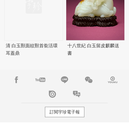
清 白玉獸面紋獸首銜活環
十八世紀 白玉留皮麒麟送
耳蓋鼎
書
訂閱宇珍電子報