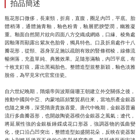
拍品簡述
瓶花形口微侈，長束頸，折肩，直腹，圈足內凹，平底。胎
體稍薄，通體施青釉，釉色粉青，釉層肥腴瑩潤，幽雅凝
重。釉面自然開片紋向四面八方交織成網絡，口緣、棱角處
因釉薄而顯露出紫灰色胎骨，獨具特色。口及折肩處作十八
瓣花形，從頸、器身至足施以疏朗有致的豎條褶棱，線條流
暢俐落，充盈單純、典雅效果。足隨形滿釉，內凹平底，有
十枚支釘痕，露出黑褐胎色。整體造型規整新穎，釉色淡雅
脫俗，為罕見宋代官窯佳瓷。
自六世紀晚期，隋煬帝與波斯薩珊王朝建立外交關係之後，
推動中國與中亞、內蒙地區頻繁貿易往來，當地所產金銀器
也隨之東傳，深受隋唐貴族喜愛。唐代中晚期，金銀器普遍
流行多曲瓣器形，也開啟陶瓷器模仿金銀器之風氣；遼代，
將延展性強的金銀板錘鍱成花口形器，強調器物的弧曲變
化，使口沿凸凹突出，整體造型如盛開花朵，反映在瓷器製