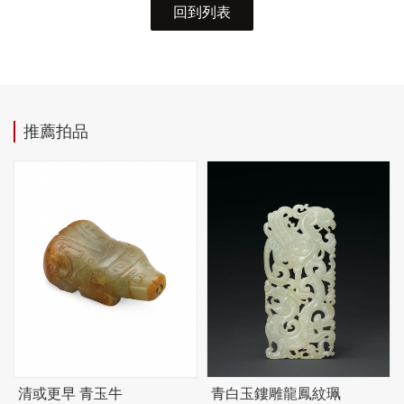
回到列表
推薦拍品
清或更早 青玉牛
青白玉鏤雕龍鳳紋珮