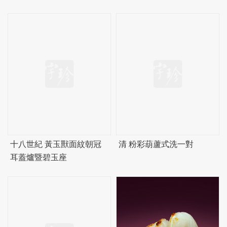
十八世紀 黃玉獸面紋朝冠
清 粉彩葫蘆式洗一對
耳蓋爐暨
碧
玉座