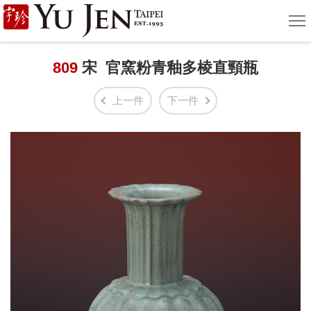
宇
選
單
珍
國
809
宋 官窯粉青釉多棱直頸瓶
際
上一件
下一件
藝
術
|
Yu
Jen
Taipei