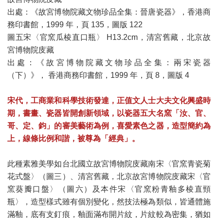
出處：《故宮博物院藏文物珍品全集：晉唐瓷器》，香港商
務印書館，1999 年，頁 135，圖版 122
圖五宋〈官窯瓜棱直口瓶〉 H13.2cm，清宮舊藏，北京故
宮博物院庋藏
出處：《故宮博物院藏文物珍品全集：兩宋瓷器
（下）》， 香港商務印書館，1999 年，頁 8，圖版 4
宋代，工商業和科學技術發達，正值文人士大夫文化興盛時
期，書畫、瓷器皆開創新領域，以瓷器五大名窯「汝、官、
哥、定、鈞」的審美藝術為例，喜愛素色之器，造型簡約為
上，線條比例和諧，被尊為「經典」。
此種素雅美學如台北國立故宮博物院庋藏南宋〈官窯青瓷菊
花式盤〉（圖三）、清宮舊藏，北京故宮博物院庋藏宋〈官
窯葵瓣口盤〉（圖六）及本件宋〈官窯粉青釉多棱直頸
瓶〉，造型樣式雖有個別變化，然技法極為類似，皆通體施
滿釉，底有支釘痕，釉面滿布開片紋，片紋較為密集，猶如