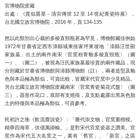
宮博物院庋藏
出處：《貴似晨星－清宮傳世 12 至 14 世紀青瓷特展》，
台北國立故宮博物院，2016 年，頁 134-135
然以此類別出心裁的多棱直頸瓶甚為罕見，博物館藏佳例如
1972年甘肅省定西市漳縣城東徐家坪東坡地「漳縣汪世顯
家族墓」出土的兩件南宋〈官窯粉青釉多棱直頸瓶〉（圖
一）、（圖二），被視為汪氏家族墓最珍貴的兩件藏品，現
分別藏於甘肅省博物館與漳縣博物館（註），兩者造型及釉
色與本品極為類似，可資比較，皆屬宋代官窯中少見精品。
另台北國立故宮博物院庋藏南宋〈官窯青瓷菊花式盤〉（圖
三），器形作花口，底部有支燒痕，及支點處露出黑灰色胎
土的特徵與本品極為類似，可資參考。
民初許之衡《飲流齋說瓷》：「勝代崇文物，官窯重楷模。
精華四海萃，供億萬緡輸。」是對宋代官窯瓷器之讚美。官
窯作為宋代五大名窯之一，素有「舊官」、「新官」之區