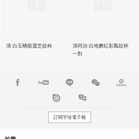
清 白玉螭龍靈芝紋杯
清同治 白地礬紅彩鳳紋杯
一對
訂閱宇珍電子報