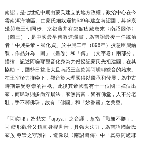
南詔，是七世紀中期由蒙氏建立的地方政權，政治中心在今
雲南洱海地區。由蒙氏細奴邏於649年建立南詔國，其盛衰
幾與唐王朝同步。京都藤井有鄰館庋藏唐末〈南詔圖傳〉
（圖三），是中國最早佛教連環畫，為南詔最後一任統治
者「中興皇帝－舜化貞」於中興二年（898年）授意臣屬繪
製，作品分為「圖」（畫卷）和「傳」（文字卷）兩部分，
描繪、記述阿嵯耶觀音化身為梵僧授記蒙氏先祖建國，在其
協助下，國勢日益壯大且南詔王室欽崇阿嵯耶觀音的始末。
在王室極力推崇下，觀音於大理國得以繼承和發展，為中古
時期最受尊崇的神祇。此後其帝國曾有十一位國王禪位出
家，而民眾則多尚浮屠法，家無貧富，皆有佛堂，人不分老
壯，手不釋佛珠，故有「佛國」和「妙香國」之美譽。
「阿嵯耶」為梵文「ajaya」之音譯，意指「戰無不勝」。
阿 嵯耶觀音又稱真身觀世音，具強大法力，為南詔國蒙氏
家族 尊崇之守護神，造像以〈南詔圖傳〉中「真身阿嵯耶