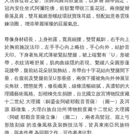
人法喜從容之姿。頂飾高圓筒狀髮髻，以多層 絲帶固定，
冠內安住坐式阿彌陀佛，前額繫帶狀三葉花冠。兩側髮辮
垂落及肩，雙耳戴錐形螺紋環狀寶珠耳鐺，頸配如意卷雲珠
鍊項圈， 增添華麗璀璨的莊嚴氣息。
尊像身材碩長，上身袒露，寬肩細腰，雙臂戴釧，右手向上
於胸前施說法印，左手手心向上略抬，手心向外，結妙音
天印。下身著魚尾式薄裙緊貼雙腿，裙上端繫有「U」形裙
帶，衣紋清晰舒展，肌肉曲線隱約若現。繫綴八朵圓形蓮
花腰帶，腹前結花朵狀裝飾結，帛帶自十字花結向雙腿間下
垂，在腹前及雙腿前呈U形垂搭，兩側下擺裙角向外伸展呈
尖角狀，體態挺秀，修長纖美，線條流暢細膩，具濃郁的大
理國藝術風格。彭楷棟先生捐贈，台北國立故宮博物院庋藏
十二世紀 大理國〈銅鎏金阿嵯耶觀音菩薩〉（圖一）及洱
源 縣徵集，大理白族自治州博物館庋藏十二世紀 大理國
〈阿嵯 耶觀音菩薩立像〉（圖二），兩者高髻冠、眉上弓
形陰刻線 的造像風格及裝飾技法等，皆具東南亞民族特
徵，與本件應 為同期之作，可作參考比對。