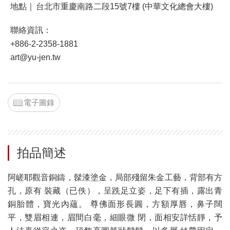
地點｜
台北市重慶南路二段15號7樓 (中華文化總會大樓)
聯絡資訊：
+886-2-2358-1881
art@yu-jen.tw
電子圖錄
拍品簡述
阿嵯耶觀音銅鑄，髹漆塗金，局部殘留朱金工藝，背部有方
孔，原有 裝藏（已佚），呈跣足立姿，足下有插，露出青
銅胎體，寶光內蘊。 尊佛面形長圓，方額厚唇，鼻子闊
平，雙眉相連，眉間白毫，細眼微 閉，面相安詳恬靜，予