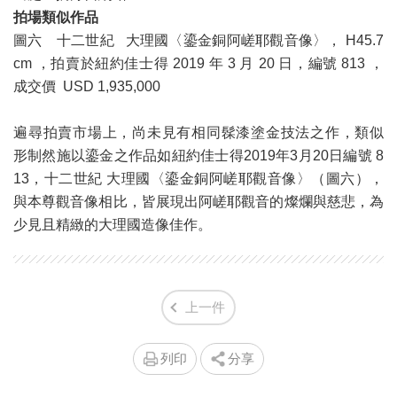
拍場類似作品
圖六 十二世紀 大理國〈鎏金銅阿嵯耶觀音像〉， H45.7
cm ，拍賣於紐約佳士得 2019 年 3 月 20 日，編號 813 ，
成交價 USD 1,935,000
遍尋拍賣市場上，尚未見有相同髹漆塗金技法之作，類似
形制然施以鎏金之作品如紐約佳士得2019年3月20日編號 8
13，十二世紀 大理國〈鎏金銅阿嵯耶觀音像〉（圖六），
與本尊觀音像相比，皆展現出阿嵯耶觀音的燦爛與慈悲，為
少見且精緻的大理國造像佳作。
上一件
列印
分享