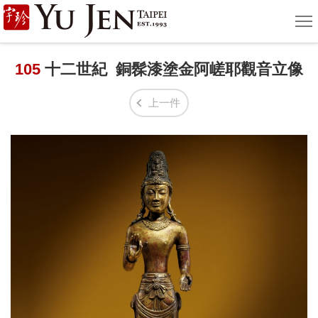
宇
選
單
珍
國
105
十二世紀 銅髹漆塗金阿嵯耶觀音立像
際
上一件
藝
術
|
Yu
Jen
Taipei