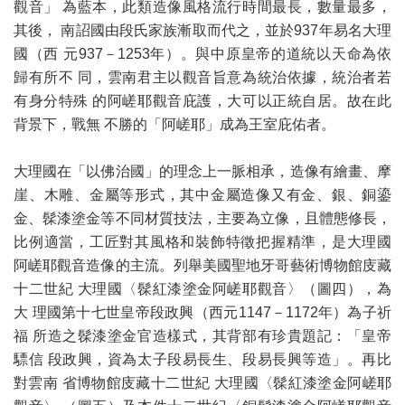
觀音」 為藍本，此類造像風格流行時間最長，數量最多，
其後， 南詔國由段氏家族漸取而代之，並於937年易名大理
國（西 元937－1253年）。與中原皇帝的道統以天命為依
歸有所不 同，雲南君主以觀音旨意為統治依據，統治者若
有身分特殊 的阿嵯耶觀音庇護，大可以正統自居。故在此
背景下，戰無 不勝的「阿嵯耶」成為王室庇佑者。
大理國在「以佛治國」的理念上一脈相承，造像有繪畫、摩
崖、木雕、金屬等形式，其中金屬造像又有金、銀、銅鎏
金、髹漆塗金等不同材質技法，主要為立像，且體態修長，
比例適當，工匠對其風格和裝飾特徵把握精準，是大理國
阿嵯耶觀音造像的主流。列舉美國聖地牙哥藝術博物館庋藏
十二世紀 大理國〈髹紅漆塗金阿嵯耶觀音〉（圖四），為
大 理國第十七世皇帝段政興（西元1147－1172年）為子祈
福 所造之髹漆塗金官造樣式，其背部有珍貴題記：「皇帝
驃信 段政興，資為太子段易長生、段易長興等造」。再比
對雲南 省博物館庋藏十二世紀 大理國〈髹紅漆塗金阿嵯耶