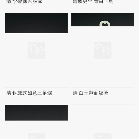
清 李榮保吉服像
清或更早 青白玉鳥
清 銅鼓式如意三足爐
清 白玉獸面紋匜