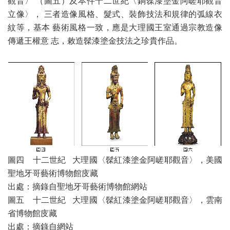
觀音〉 （圖五）及本件十二世紀〈銅髹漆塗金阿嵯耶觀音
立像〉， 三者造像風格、髮式、裝飾技法和規律的弧線衣
紋等，基本 藝術風格一致，應是大理國王室通過宗教造像
傳遞王權意 志，敕造髹漆塗金技法之珍貴作品。
圖四 十二世紀 大理國〈髹紅漆塗金阿嵯耶觀音〉，美國
聖地牙哥藝術博物館庋藏
出處：摘錄自聖地牙哥藝術博物館網站
圖五 十二世紀 大理國〈髹紅漆塗金阿嵯耶觀音〉，雲南
省博物館庋藏
出處：摘錄自網站