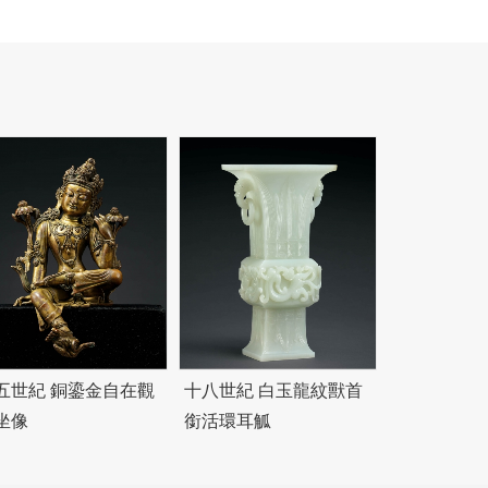
五世紀 銅鎏金自在觀
十八世紀 白玉龍紋獸首
坐像
銜活環耳觚