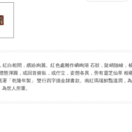
，紅白相間，繽紛絢麗。紅色處雕作嶙峋湖 石狀，陡峭險峻，
 體態渾圓，或回首俯臥，或佇立，姿態各異，旁有靈芝仙草 相
底署「乾隆年製」 雙行四字描金隸書款。南紅瑪瑙鮮豔溫潤，為
，為世人所重。