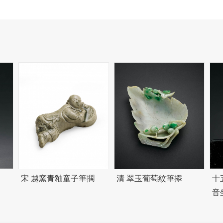
宋 越窯青釉童子筆擱
清 翠玉葡萄紋筆掭
十
音