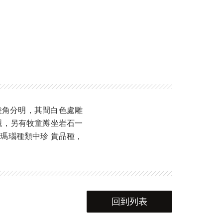
棱角分明，其間白色處雕
襯，另有牧童蹲坐岩石一
瑪瑙種類中珍 貴品種，
回到列表