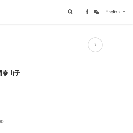
開
English
啟
Facebook
WeChat
搜
尋
欄
位
開泰山子
00