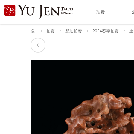
宇
拍賣
珍
國
拍賣
歷屆拍賣
2024春季拍賣
重
首
頁
際
藝
術
|
Yu
Jen
Taipei