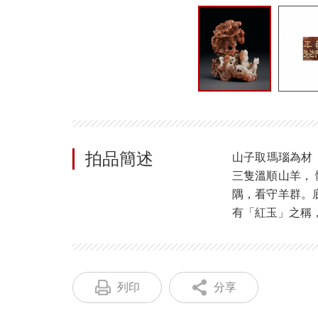
拍品簡述
山子取瑪瑙為材
三隻溫順山羊，
隅，看守羊群。
有「紅玉」之稱
列印
分享