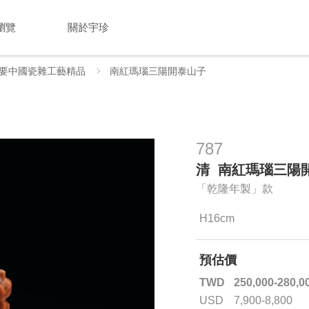
瀏覽
關於宇珍
要中國瓷雜工藝精品
南紅瑪瑙三陽開泰山子
787
清 南紅瑪瑙三陽
「乾隆年製」款
H16cm
預估價
TWD
250,000-280,0
USD
7,900-8,800