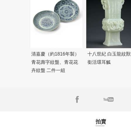
清嘉慶（約1816年製）
十八世紀 白玉龍紋獸
青花壽字紋盤、青花花
銜活環耳觚
卉紋盤 二件一組
拍賣