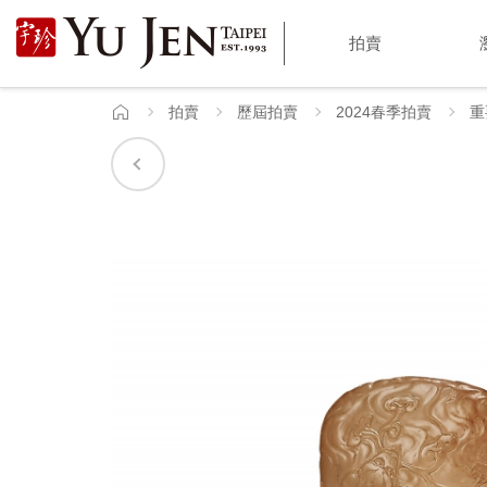
宇
拍賣
珍
國
拍賣
歷屆拍賣
2024春季拍賣
重
首
頁
際
藝
術
|
Yu
Jen
Taipei