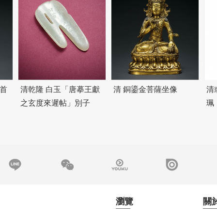
首
清乾隆 白玉「唐摹王獻
清 銅鎏金菩薩坐像
清
之玄度來遲帖」別子
珮
瀏覽
關