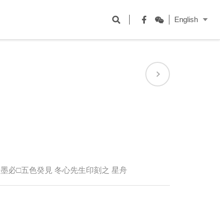
開
English
啟
Facebook
WeChat
搜
尋
欄
位
墨必□五色癸見 冬心先生印刻之 星舟