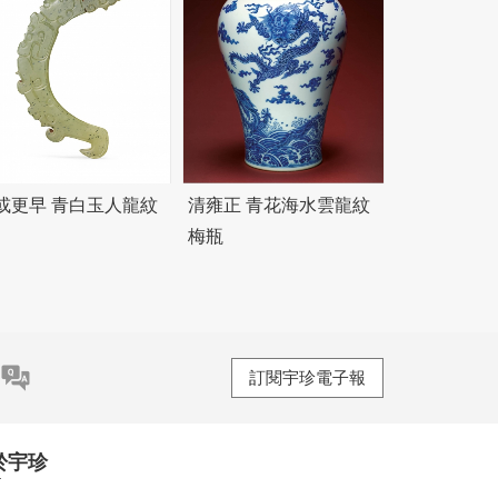
或更早 青白玉人龍紋
清雍正 青花海水雲龍紋
梅瓶
訂閱宇珍電子報
於宇珍