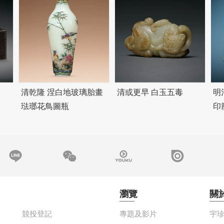
清乾隆 涅白地玻璃胎畫
清或更早 白玉五毒
明
琺瑯花鳥圖瓶
印
瀏覽
關
競投登記
專題及影片
宇