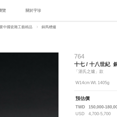
瀏覽
關於宇珍
要中國瓷雜工藝精品
銅馬槽爐
764
十七 / 十八世紀
「湛氏之爐」款
W14cm Wt. 1405g
預估價
TWD
150,000-180,0
USD
4,700-5,700