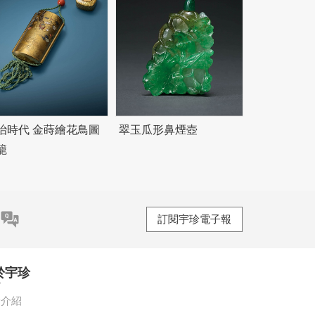
治時代 金蒔繪花鳥圖
翠玉瓜形鼻煙壺
籠
訂閱宇珍電子報
於宇珍
珍介紹