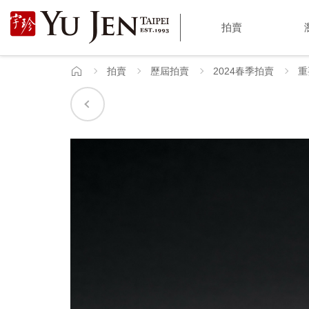
宇
拍賣
珍
國
拍賣
歷屆拍賣
2024春季拍賣
重
首
頁
際
藝
術
|
Yu
Jen
Taipei