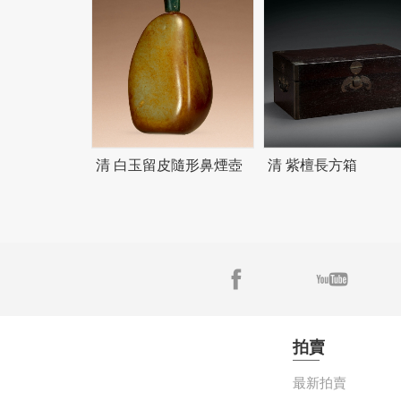
清 白玉留皮隨形鼻煙壺
清 紫檀長方箱
拍賣
最新拍賣