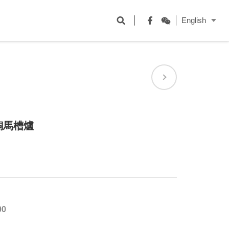
開
English
啟
Facebook
WeChat
搜
尋
欄
位
 銅馬槽爐
00