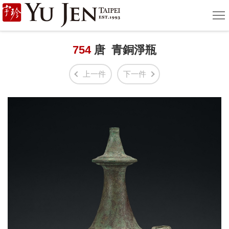
宇
選
單
珍
國
754
唐 青銅淨瓶
際
上一件
下一件
藝
術
|
Yu
Jen
Taipei