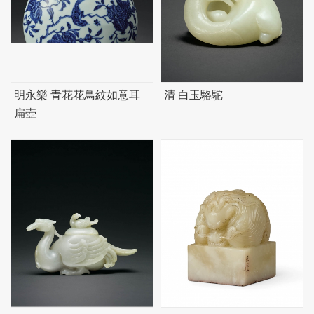
明永樂 青花花鳥紋如意耳
清 白玉駱駝
扁壺