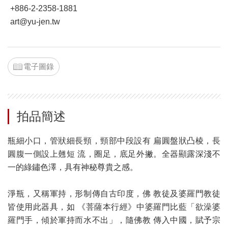
+886-2-2358-1881
art@yu-jen.tw
電子圖錄
拍品簡述
瓶細小口，管狀細長頸，頸部中段設有 扁圓盤狀凸棱，長
圓腹一側設上翹短 流，圈足，底足外撇。全器顯露深淺不
一的綠鏽色澤，具有神秘尊貴之感。
淨瓶，又稱軍持，形制傳自古印度，佛 教徒及婆羅門教徒
皆使用此器具，如 《菩薩本行經》中婆羅門比藍「欲澡婆
羅門手，傾於軍持而水不出」，隨佛教 傳入中國，賦予宗