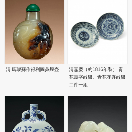
清 瑪瑙蘇作得利圖鼻煙壺
清嘉慶（約1816年製） 青
花壽字紋盤、青花花卉紋盤
二件一組