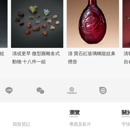
紋
清或更早 微型圓雕各式
清 寶石紅玻璃螭龍紋鼻
清
動物 十八件一組
煙壺
自
瀏覽
關
競投登記
專題及影片
宇