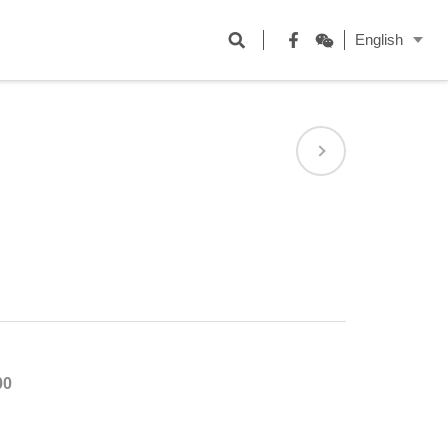
開
English
啟
Facebook
WeChat
搜
尋
欄
位
00