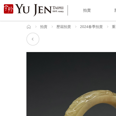
宇
拍賣
珍
國
拍賣
歷屆拍賣
2024春季拍賣
重
首
頁
際
藝
術
|
Yu
Jen
Taipei