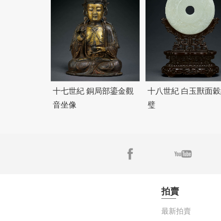
十七世紀 銅局部鎏金觀
十八世紀 白玉獸面穀
音坐像
璧
拍賣
最新拍賣