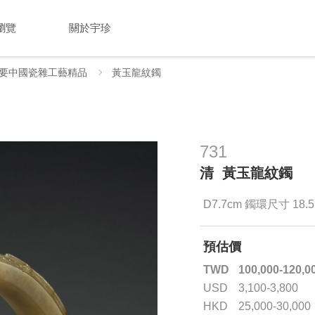
瀏覽
關於宇珍
要中國瓷雜工藝精品
黃玉龍紋鐲
731
清 黃玉龍紋鐲
D7.7cm 鐲環尺寸 18.5
預估價
TWD
100,000-120,0
USD
3,100-3,800
HKD
25,000-30,000