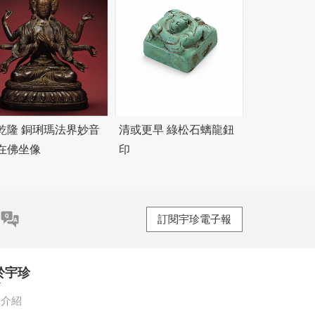
乾隆 銅琍瑪法界妙音
清或更早 綠松石螭龍鈕
在佛坐像
印
訂閱宇珍電子報
於宇珍
珍介紹