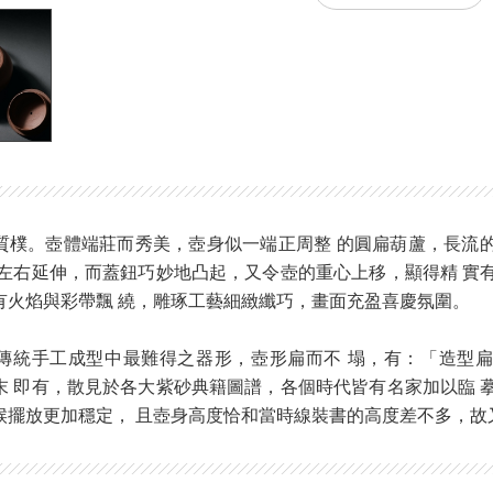
質樸。壺體端莊而秀美，壺身似一端正周整 的圓扁葫蘆，長流
 左右延伸，而蓋鈕巧妙地凸起，又令壺的重心上移，顯得精 實
有火焰與彩帶飄 繞，雕琢工藝細緻纖巧，畫面充盈喜慶氛圍。
傳統手工成型中最難得之器形，壺形扁而不 塌，有：「造型
末 即有，散見於各大紫砂典籍圖譜，各個時代皆有名家加以臨 
候擺放更加穩定， 且壺身高度恰和當時線裝書的高度差不多，