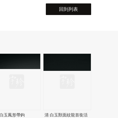
回到列表
 白玉鳳形帶鉤
清 白玉獸面紋龍首銜活