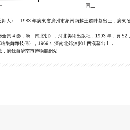
玉舞人〉，1983 年廣東省廣州市象崗南越王趙眛墓出土，廣東
集 4 秦．漢－南北朝》，河北美術出版社，1993 年，頁 52，
繪樂舞雜技俑〉，1969 年濟南北郊無影山西漢墓出土，
藏，摘錄自濟南市博物館網站