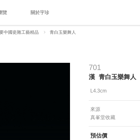
瀏覽
關於宇珍
要中國瓷雜工藝精品
青白玉樂舞人
701
漢 青白玉樂舞人
L4.3cm
來源
真峯堂收藏
預估價