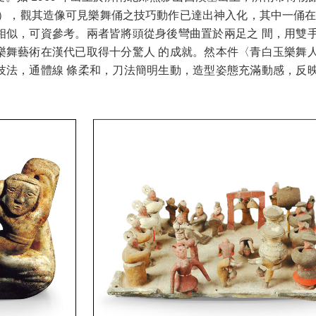
二），觀其造像可見樂舞俑之技巧動作已達出神入化，其中一俑在
相似，可資參考。兩者皆將頭從身後彎曲置於兩足之 間，用雙
樂舞藝術在漢代已取得十分驚人 的成就。然本件〈青白玉樂舞
技法，通體線 條柔和，刀法簡明生動，造型姿態充滿動感，反