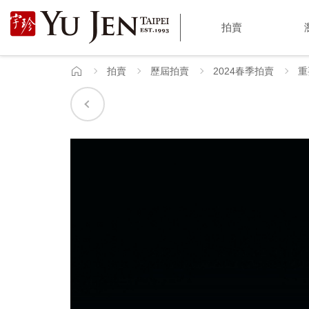
宇
拍賣
珍
國
拍賣
歷屆拍賣
2024春季拍賣
重
首
頁
際
藝
術
|
Yu
Jen
Taipei