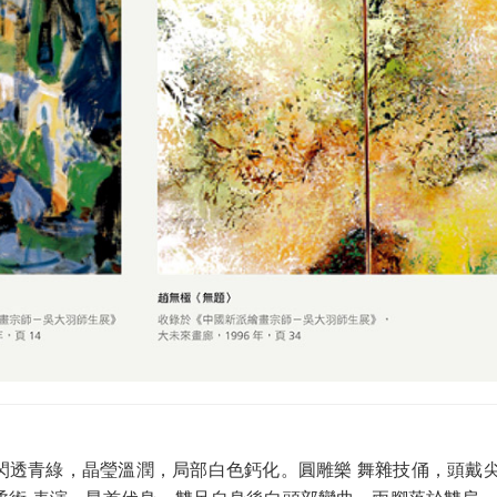
閃透青綠，晶瑩溫潤，局部白色鈣化。圓雕樂 舞雜技俑，頭戴