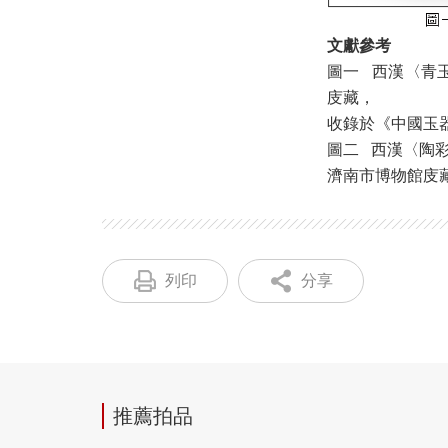
文獻參考
圖一 西漢〈青
庋藏，
收錄於《中國玉器全
圖二 西漢〈陶彩
濟南市博物館庋
列印
分享
推薦拍品