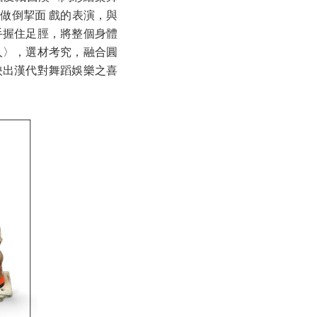
做倒挈面 戲的表演，與
手握住足脛，將整個身體
人〉，選材考究，融合圓
映出漢代對舞蹈娛樂之喜