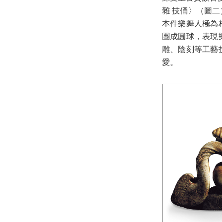
雜 技俑〉（圖
本件樂舞人極為
團成圓球，表現
雕、陰刻等工藝
愛。