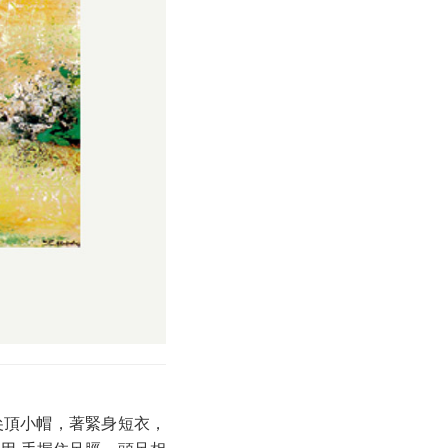
尖頂小帽，著緊身短衣，