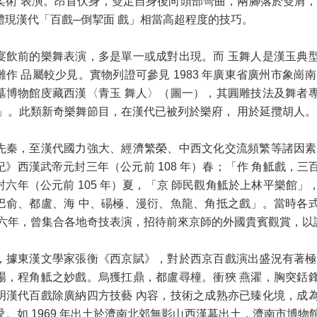
柔術 表演。昂首伏身，雙足自身後向頭部彎曲，兩腳落於雙肩，
體現漢代「百戲─倒挈面 戲」相當高超程度的技巧。
宴飲前的樂舞表演，多是單一或成對出現。而 玉舞人是漢玉典
作 品屬較少見。實物列證可參見 1983 年廣東省廣州市象崗
墓博物館庋藏西漢〈青玉 舞人〉（圖一），其圓雕技法及舞者
一」。此類新奇樂舞節目，在漢代已被列於樂府， 用於延攬胡人。
先秦，至漢代國力強大、經濟繁榮、中西文化交流頻繁等諸因素
》西漢武帝元封三年（公元前 108 年）春；「作 角觝戲，
六年（公元前 105 年）夏，「京 師民觀角觝於上林平樂館
巴俞、都盧、海 中、碭極、漫衍、魚龍、角抵之戲」。當時各
和六年，曾集合各地奇技表演，招待前來京師的外國貴賓觀賞，
，據東漢文學家張衡《西京賦》，對於西京百戲演出盛況有著極
場，程角觝之妙戲。烏獲扛鼎，都盧尋橦。衝狹 燕濯，胸突銛
明漢代百戲除廣納四方技藝 內容，技術之成熟亦已臻化境，成
。如 1969 年出土於濟南北郊無影山西漢墓出土，濟南市博