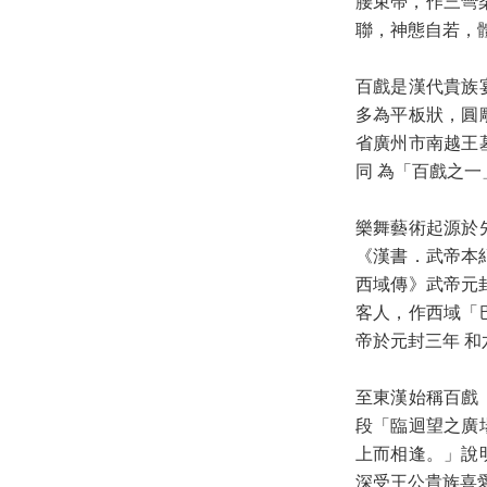
腰束帶，作三彎
聯，神態自若，
百戲是漢代貴族
多為平板狀，圓雕
省廣州市南越王
同 為「百戲之
樂舞藝術起源於
《漢書．武帝本紀
西域傳》武帝元封
客人，作西域「
帝於元封三年 
至東漢始稱百戲
段「臨迴望之廣
上而相逢。」說
深受王公貴族喜愛