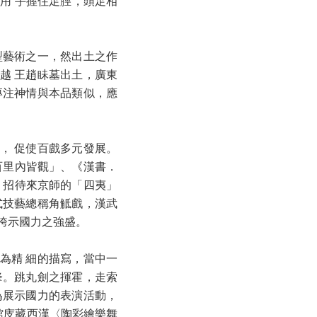
用 手握住足脛，頭足相
型藝術之一，然出土之作
南越 王趙眛墓出土，廣東
專注神情與本品類似，應
， 促使百戲多元發展。
三百里內皆觀」、《漢書．
」，招待來京師的「四夷」
式技藝總稱角觝戲，漢武
以誇示國力之強盛。
為精 細的描寫，當中一
鋒。跳丸劍之揮霍，走索
為展示國力的表演活動，
物館庋藏西漢〈陶彩繪樂舞