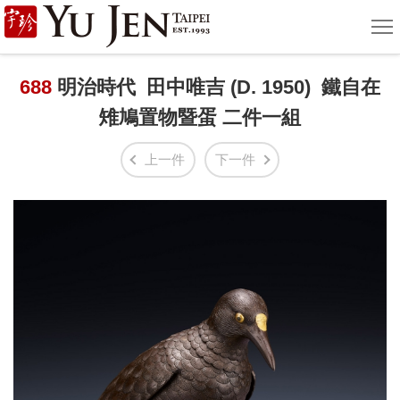
宇
選
單
珍
國
688
明治時代 田中唯吉 (D. 1950) 鐵自在
雉鳩置物暨蛋 二件一組
際
藝
上一件
下一件
術
|
Yu
Jen
Taipei