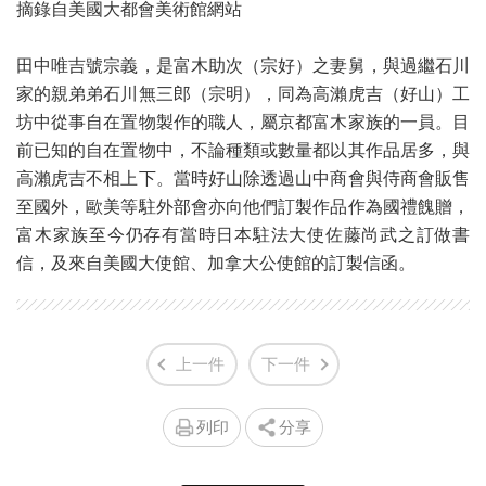
摘錄自美國大都會美術館網站
田中唯吉號宗義，是富木助次（宗好）之妻舅，與過繼石川
家的親弟弟石川無三郎（宗明），同為高瀨虎吉（好山）工
坊中從事自在置物製作的職人，屬京都富木家族的一員。目
前已知的自在置物中，不論種類或數量都以其作品居多，與
高瀨虎吉不相上下。當時好山除透過山中商會與侍商會販售
至國外，歐美等駐外部會亦向他們訂製作品作為國禮餽贈，
富木家族至今仍存有當時日本駐法大使佐藤尚武之訂做書
信，及來自美國大使館、加拿大公使館的訂製信函。
上一件
下一件
列印
分享