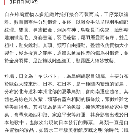
拍品簡述
自在雉鳩置物以多組鐵片搥打接合巧製而成，工序繁瑣複
雜。數百個零件分別鍛造，並逐一以雕金手法呈現羽毛細部
紋理。雙眼、鼻瘤嵌金，炯炯有神，鳥喙長而尖銳，臉部精
雕細緻毫毛。身姿豐滿，羽毛蓬鬆，尾羽層疊而有序，雙足
粗壯，趾尖銳利。其頭、頸可自由擺動。整體依仿實物大小
製作，極盡擬真之能事，通體以延展性差的鐵為材鍛造，並
於全身羽翼、足趾施以雕金細工，顯露匠人絕妙技藝。
雉鳩，日文為「キジバト」，為鳥綱鴿形目鴿屬。主要分布
於歐亞大陸東部、日本。在日本，是一種國內繁殖的留鳥，
分布於北海道和本州北部的夏季鳥類，會向南遷徙越冬。其
體色為棕色與灰紫，頸部有藍白相間的橫條紋，類似雉雞之
華美而得名。其被認為是吉祥的象徵，據傳若雉鳩於家中築
巢，會帶來婚姻和諧、家庭平安等好運。其身影曾出現於日
本短歌中，也數次出現於日本發行的郵票。 鳥類一直是自
在置物的珍品，如清水三年坂美術館庋藏之明 治時代〈鐵