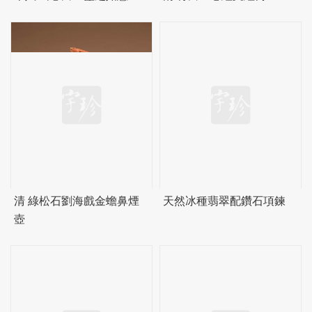
清 綠松石劉海戲金蟾鼻煙
天然冰種翡翠配鑽石項鍊
壺