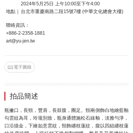
2024年5月25日 上午10:00至下午4:00
地點｜
台北市重慶南路二段15號7樓 (中華文化總會大樓)
聯絡資訊：
+886-2-2358-1881
art@yu-jen.tw
電子圖錄
拍品簡述
瓶撇口，長頸，豐肩，長鼓腹，圈足。頸兩側飾白地繪藍釉
勾雲紋為耳，玲瓏別致，瓶身通體施松石綠釉，淡雅勻淨，
口沿描金，下繪如意雲紋，頸飾纏枝蓮紋，腹以四組纏枝蓮