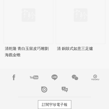
清乾隆 青白玉留皮巧雕劉
清 銅鼓式如意三足爐
海戲金蟾
訂閱宇珍電子報