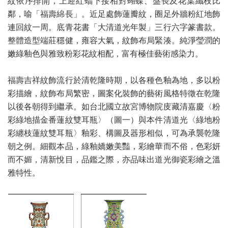
紋依序排開，上迎紅蝠下接相對蝴蝶、盤長及花葉纖枝比
鄰，喻「福壽綿長」。近足處飾蓮瓣紋，圈足外牆粉紅地飾
連回紋一周。底青花書「大清道光年製」三行六字篆書款。
整體造型端莊穩健，雍容大氣，紋飾布局緊湊。純淨瑩潤的
嫩綠釉色與雅致粉彩花紋相配，富有極佳藝術感染力。
福壽吉祥紋飾流行於清乾隆時期，以各種色釉為地，多以粉
彩描繪，紋飾布局繁密，圖案化裝飾的藝術風格特徵在乾隆
以後各朝得到繼承。如台北國立故宮博物院庋藏清嘉慶〈粉
彩綠地描金番蓮紋雙耳瓶〉（圖一）與本件清道光〈綠地粉
彩纏枝蓮紋雙耳瓶〉釉彩、構圖及器形相似，可為承襲乾隆
朝之例。細觀本品，綠釉嬌嫩美豔，彩繪華而不俗，色彩妍
而不媚，清新悅目，品鑑之際，亦品味出道光御瓷彩繪之溫
雅特性。