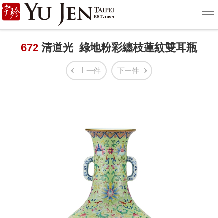
宇
選
單
珍
國
672
清道光 綠地粉彩纏枝蓮紋雙耳瓶
際
上一件
下一件
藝
術
|
Yu
Jen
Taipei