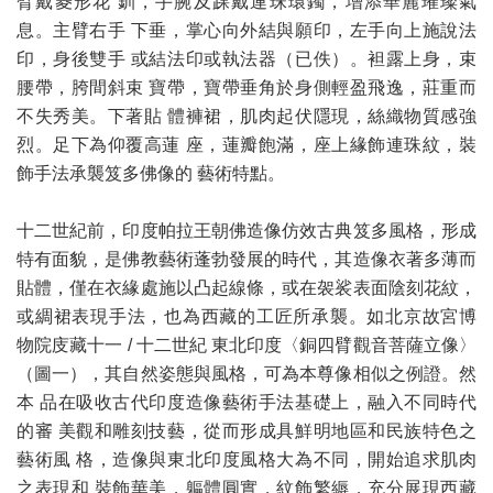
臂戴菱形花 釧，手腕及踝戴連珠環鐲，增添華麗璀璨氣
息。主臂右手 下垂，掌心向外結與願印，左手向上施說法
印，身後雙手 或結法印或執法器（已佚）。袒露上身，束
腰帶，胯間斜束 寶帶，寶帶垂角於身側輕盈飛逸，莊重而
不失秀美。下著貼 體褲裙，肌肉起伏隱現，絲織物質感強
烈。足下為仰覆高蓮 座，蓮瓣飽滿，座上緣飾連珠紋，裝
飾手法承襲笈多佛像的 藝術特點。
十二世紀前，印度帕拉王朝佛造像仿效古典笈多風格，形成
特有面貌，是佛教藝術蓬勃發展的時代，其造像衣著多薄而
貼體，僅在衣緣處施以凸起線條，或在袈裟表面陰刻花紋，
或綢裙表現手法，也為西藏的工匠所承襲。如北京故宮博
物院庋藏十一 / 十二世紀 東北印度〈銅四臂觀音菩薩立像〉
（圖一），其自然姿態與風格，可為本尊像相似之例證。然
本 品在吸收古代印度造像藝術手法基礎上，融入不同時代
的審 美觀和雕刻技藝，從而形成具鮮明地區和民族特色之
藝術風 格，造像與東北印度風格大為不同，開始追求肌肉
之表現和 裝飾華美，軀體圓實，紋飾繁縟，充分展現西藏