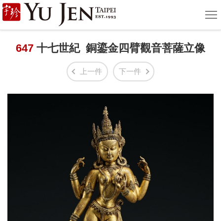
宇
選
單
珍
國
647
十七世紀 銅鎏金四臂觀音菩薩立像
際
上一件
下一件
藝
術
|
Yu
Jen
Taipei