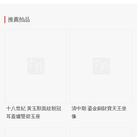
推薦拍品
十八世紀 黃玉獸面紋朝冠
清中期 鎏金銅財寶天王坐
耳蓋爐暨
碧
玉座
像