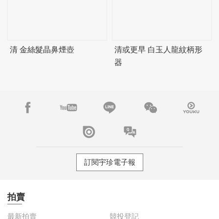
清 金絲髮晶鼻煙壺
清或更早 白玉人龍紋柄形
器
訂閱宇珍電子報
拍賣
最新拍賣
競投登記