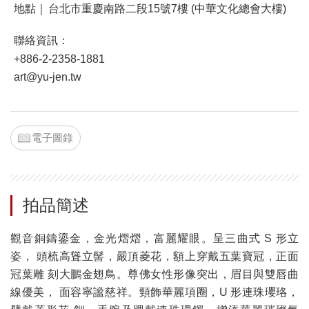
地點｜
台北市重慶南路二段15號7樓 (中華文化總會大樓)
聯絡資訊：
+886-2-2358-1881
art@yu-jen.tw
電子圖錄
拍品簡述
觀音銅鑄鎏金，金光熠熠，富麗耀眼。呈三曲式 S 形立
姿， 頭梳高聳立髻，嚴頂菱花，額上穿戴五葉寶冠，正面
冠葉雕 刻大鵬金翅鳥。尊佛女性形像突出，眉目與雙唇曲
線優美， 面容寧謐慈祥。頸飾華麗項圈，U 形連珠瓔珞，