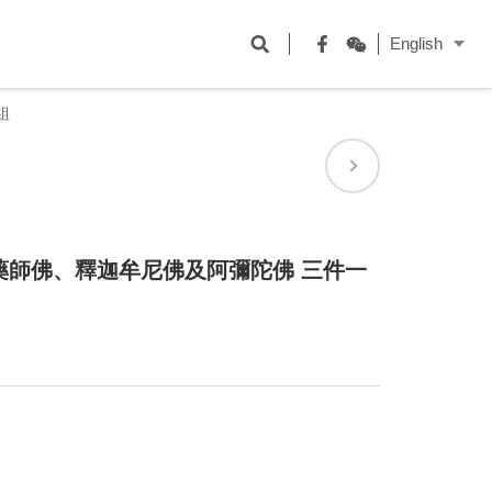
開
English
啟
Facebook
WeChat
搜
組
尋
欄
位
藥師佛、釋迦牟尼佛及阿彌陀佛 三件一