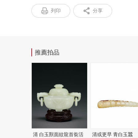
列印
分享
推薦拍品
清 白玉獸面紋龍首銜活
清或更早 青白玉蠶