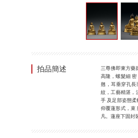
拍品簡述
三尊佛即東方藥
高隆，螺髮細 
翹，耳垂穿孔長
紋，工藝精湛，
手 及足部姿態
仰覆蓮形式，束
凡。蓮座下固封