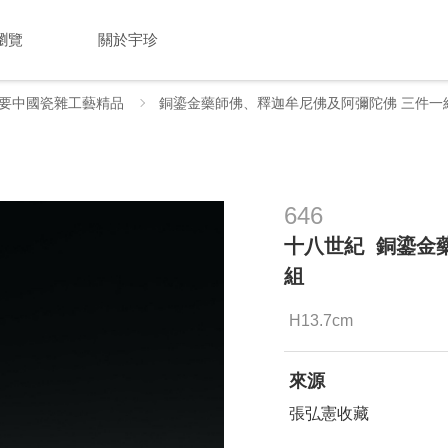
瀏覽
關於宇珍
要中國瓷雜工藝精品
銅鎏金藥師佛、釋迦牟尼佛及阿彌陀佛 三件一
646
十八世紀 銅鎏金
組
H13.7cm
來源
張弘憲收藏