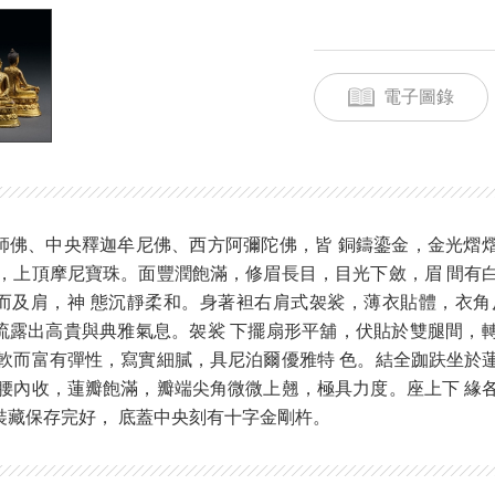
電子圖錄
師佛、中央釋迦牟尼佛、西方阿彌陀佛，皆 銅鑄鎏金，金光熠
密，上頂摩尼寶珠。面豐潤飽滿，修眉長目，目光下斂，眉 間有
而及肩，神 態沉靜柔和。身著袒右肩式袈裟，薄衣貼體，衣角
流露出高貴與典雅氣息。袈裟 下擺扇形平舖，伏貼於雙腿間，
柔軟而富有彈性，寫實細膩，具尼泊爾優雅特 色。結全跏趺坐於
 腰內收，蓮瓣飽滿，瓣端尖角微微上翹，極具力度。座上下 緣
裝藏保存完好， 底蓋中央刻有十字金剛杵。