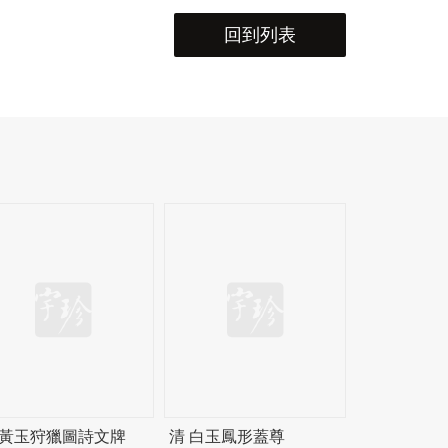
回到列表
 黃玉狩獵圖詩文牌
清 白玉鳳形蓋尊