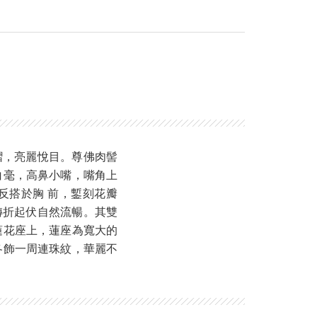
熠，亮麗悅目。尊佛肉髻
白毫，高鼻小嘴，嘴角上
反搭於胸 前，鏨刻花瓣
轉折起伏自然流暢。其雙
蓮花座上，蓮座為寬大的
各飾一周連珠紋，華麗不