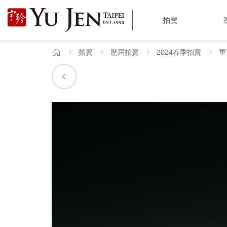
宇
拍賣
珍
國
拍賣
歷屆拍賣
2024春季拍賣
重
首
頁
際
藝
術
|
Yu
Jen
Taipei