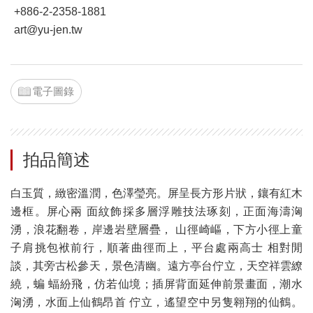
+886-2-2358-1881
art@yu-jen.tw
電子圖錄
拍品簡述
白玉質，緻密溫潤，色澤瑩亮。屏呈長方形片狀，鑲有紅木
邊框。屏心兩 面紋飾採多層浮雕技法琢刻，正面海濤洶
湧，浪花翻卷，岸邊岩壁層疊， 山徑崎嶇，下方小徑上童
子肩挑包袱前行，順著曲徑而上，平台處兩高士 相對閒
談，其旁古松參天，景色清幽。遠方亭台佇立，天空祥雲繚
繞，蝙 蝠紛飛，仿若仙境；插屏背面延伸前景畫面，潮水
洶湧，水面上仙鶴昂首 佇立，遙望空中另隻翱翔的仙鶴。