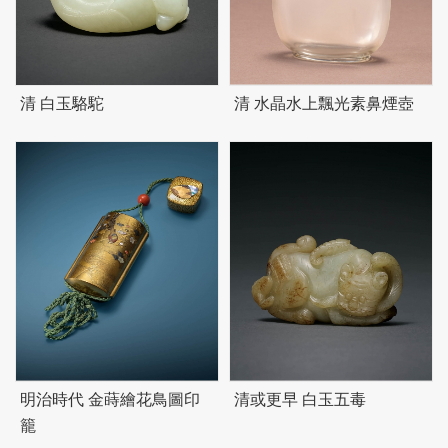
清 白玉駱駝
清 水晶水上飄光素鼻煙壺
明治時代 金蒔繪花鳥圖印
清或更早 白玉五毒
籠