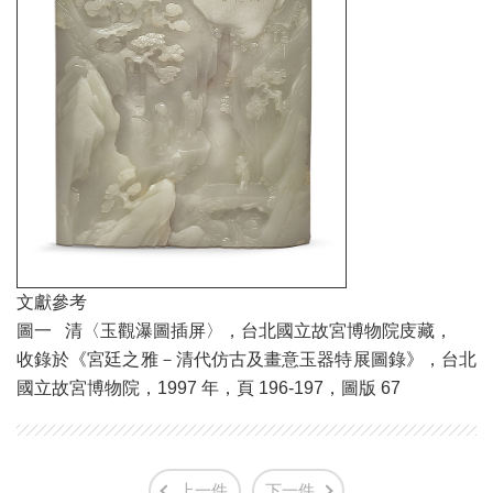
文獻參考
圖一 清〈玉觀瀑圖插屏〉，台北國立故宮博物院庋藏，
收錄於《宮廷之雅－清代仿古及畫意玉器特展圖錄》，台北
國立故宮博物院，1997 年，頁 196-197，圖版 67
上一件
下一件