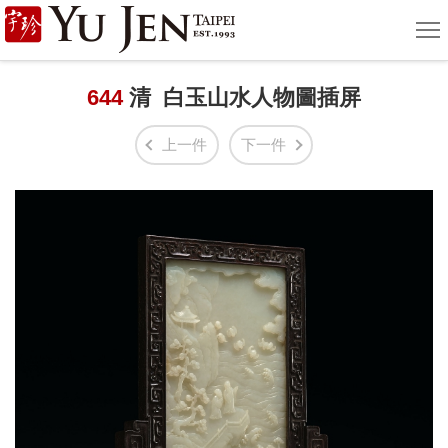
宇
選
單
珍
國
644
清 白玉山水人物圖插屏
際
上一件
下一件
藝
術
|
Yu
Jen
Taipei