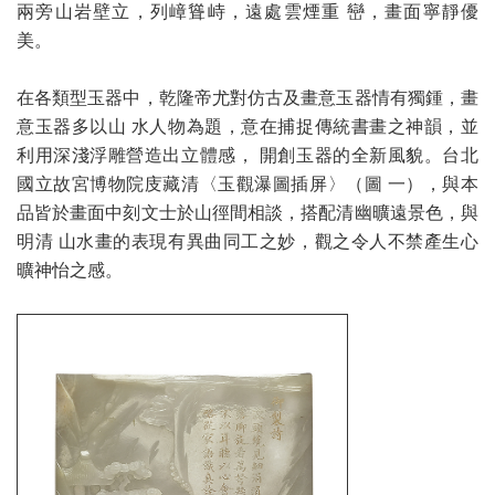
兩旁山岩壁立，列嶂聳峙，遠處雲煙重 巒，畫面寧靜優
美。
在各類型玉器中，乾隆帝尤對仿古及畫意玉器情有獨鍾，畫
意玉器多以山 水人物為題，意在捕捉傳統書畫之神韻，並
利用深淺浮雕營造出立體感， 開創玉器的全新風貌。台北
國立故宮博物院庋藏清〈玉觀瀑圖插屏〉（圖 一），與本
品皆於畫面中刻文士於山徑間相談，搭配清幽曠遠景色，與
明清 山水畫的表現有異曲同工之妙，觀之令人不禁產生心
曠神怡之感。