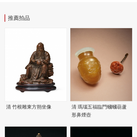
推薦拍品
清 竹根雕東方朔坐像
清 瑪瑙五福臨門蟈蟈葫蘆
形鼻煙壺