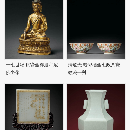
十七世紀 銅鎏金釋迦牟尼
清道光 粉彩描金七政八寶
佛坐像
紋碗一對