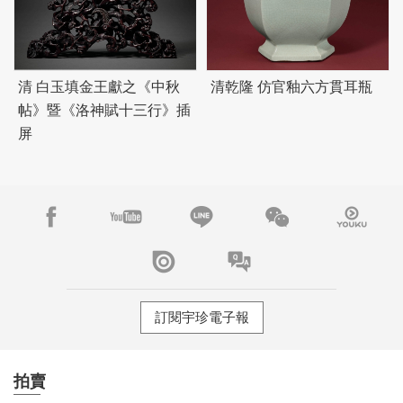
清 白玉填金王獻之《中秋
清乾隆 仿官釉六方貫耳瓶
帖》暨《洛神賦十三行》插
屏
訂閱宇珍電子報
拍賣