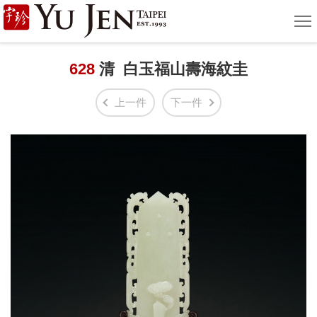
宇
選
單
珍
國
628
清 白玉福山壽海紋圭
際
上一件
下一件
藝
術
|
Yu
Jen
Taipei