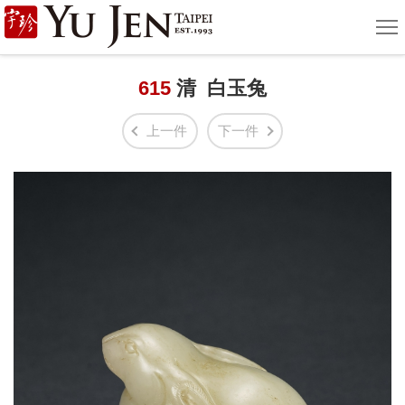
宇
選
單
珍
國
615
清 白玉兔
際
上一件
下一件
藝
術
|
Yu
Jen
Taipei