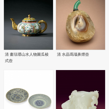
清 畫琺瑯山水人物圖瓜棱
清 水晶瑪瑙鼻煙壺
式壺