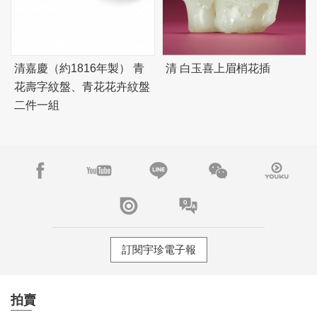
清嘉慶（約1816年製） 青
清 白玉喜上眉梢花插
花壽字紋盤、青花花卉紋盤
二件一組
訂閱宇珍電子報
拍賣