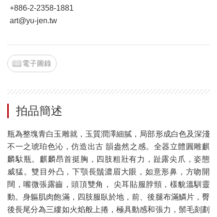
+886-2-2358-1881
art@yu-jen.tw
電子圖錄
拍品簡述
瓶為整塊青白玉雕就，玉質潤澤細膩，局部形成白色及深淺
不一之琥珀色沁，仿造出古 韻盎然之感。全器立體圓雕麒
麟馱瓶。麒麟昂首挺胸，四肢粗壯有力，趾露尖爪，姿態
威猛。雙目外凸，下顎長鬚濃眉大眼，如意形鼻，方吻開
闊，嘴微張露齒，頭頂雙角， 尖耳貼服脖頸，樣貌溫馴靈
動。身軀肌肉飽滿，四肢服臥於地，前、後腿布滿鱗片，臀
後長尾分為三縷如火焰般上捲，極具動感和張力，鬃毛刻劃