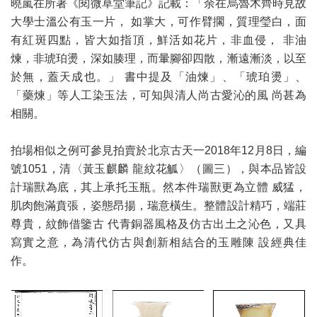
曉嵐在所著《閱微草堂筆記》記載：「余在烏魯木齊時見故
大學士溫公有玉一片， 如掌大，可作臂擱，質理瑩白，面
有紅斑四點，皆大如指頂，鮮活如花片，非血侵， 非油
煉，非琥珀燙，深如腠理，而暈腳卻四散，漸遠漸淡，以至
於無，蓋天成也。」 書中提及「油煉」、「琥珀燙」、
「藥煉」等人工染玉法，可知與清人尚古愛沁的風 尚甚為
相關。
拍場相似之例可參見拍賣於北京古天一2018年12月8日，編
號1051，清〈黃玉麒麟 龍紋花觚〉（圖三），與本品皆設
計瑞獸為底，其上承托玉瓶。然本件瑞獸更為立體 威猛，
肌肉飽滿賁張，姿態昂揚，瑞意橫生。整體設計精巧，端莊
尊貴，紋飾借鑒古 代青銅器風格及仿古出土之沁色，又具
寫實之意，為清代仿古與創新相結合的玉雕陳 設經典佳
作。