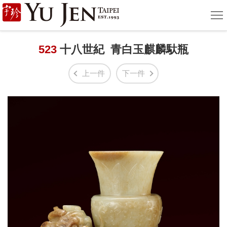
宇
選
單
珍
國
523
十八世紀 青白玉麒麟馱瓶
際
上一件
下一件
藝
術
|
Yu
Jen
Taipei