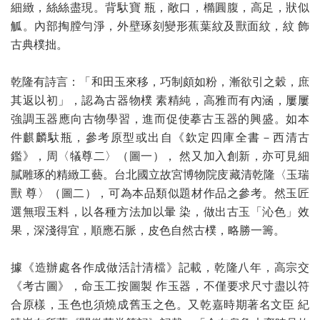
細緻，絲絲盡現。背馱寶 瓶，敞口，橢圓腹，高足，狀似
觚。內部掏膛勻淨，外壁琢刻變形蕉葉紋及獸面紋，紋 飾
古典樸拙。
乾隆有詩言：「和田玉來移，巧制頗如粉，漸欲引之穀，庶
其返以初」，認為古器物樸 素精純，高雅而有內涵，屢屢
強調玉器應向古物學習，進而促使摹古玉器的興盛。如本
件麒麟馱瓶，參考原型或出自《欽定四庫全書－西清古
鑑》，周〈犠尊二〉（圖一）， 然又加入創新，亦可見細
膩雕琢的精緻工藝。台北國立故宮博物院庋藏清乾隆〈玉瑞
獸 尊〉（圖二），可為本品類似題材作品之參考。然玉匠
選無瑕玉料，以各種方法加以暈 染，做出古玉「沁色」效
果，深淺得宜，順應石脈，皮色自然古樸，略勝一籌。
據《造辦處各作成做活計清檔》記載，乾隆八年，高宗交
《考古圖》，命玉工按圖製 作玉器，不僅要求尺寸盡以符
合原樣，玉色也須燒成舊玉之色。又乾嘉時期著名文臣 紀