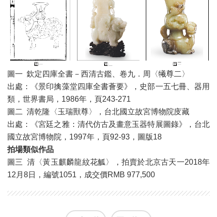
圖一 欽定四庫全書－西清古鑑、卷九．周〈犧尊二〉
出處：《景印擒藻堂四庫全書薈要》，史部一五七冊、器用
類，世界書局，1986年，頁243-271
圖二 清乾隆〈玉瑞獸尊〉，台北國立故宮博物院庋藏
出處：《宮廷之雅：清代仿古及畫意玉器特展圖錄》，台北
國立故宮博物院，1997年，頁92-93，圖版18
拍場類似作品
圖三 清〈黃玉麒麟龍紋花觚〉，拍賣於北京古天一2018年
12月8日，編號1051，成交價RMB 977,500