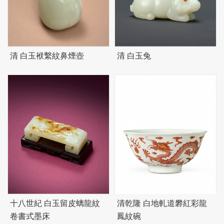
清 白玉袱繫紋鼻煙壺
清 白玉兔
十八世紀 白玉留皮螭龍紋
清乾隆 白地軋道礬紅彩龍
卷書式墨床
鳳紋碗