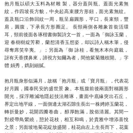
抱月瓶以碩大玉料為材雕 製，器分蓋與瓶。蓋面光素無
紋，作四坡長方貌，中央起高束腰方形鈕，面光素無紋。
蓋及瓶口沿飾回紋一周，瓶呈扁圓形，平口，長束頸，豐
肩，圓腹，下承長方形圈足。 長頸兩側各雕象首銜活環
耳，頸前後面各琢楷書御製詩文一首，一面為「御詠玉蘭，
迎 春樹樹綻芳㽔，蘭想清香玉想姿，却以詩人稱木筆，侵
尋奪席笑辛夷。」；另面為「御 詠桂，看無木本向庭栽，
訝有天香撲鼻來，諦視方知爾為者，間他紫菊幾枝開。」字
體 娟秀，鐫刻細膩。
抱月瓶身形似滿月，故稱「抱月瓶」或「寶月瓶」，代表花
好月圓，國泰民安的盛世景 象。本瓶腹前後兩面對稱圓形
開光，採浮雕減地隱起技法雕琢，畫面中底緣突出石丘，
界定出地平線，一面側邊太湖石隙生長出一株娉婷玉蘭花，
轉折曼妙，花開四瓣卷曲， 醇厚飽滿，脫俗清麗。其間一
對綬帶鳥縈繞，憩於花枝，相互和鳴，於貴雅中增添喜悅
之景；另面坡地菊花綻放盛開，桂花由左上生長而下，花葉