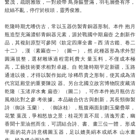
繁茂，疏朗雅致，一對綬帶 鳥身軀豐滿，羽毛層疊有序，
紋絲不亂，停佇於枝頭，靈秀俊雅。
乾隆時期尤嗜仿古，常以玉器仿製青銅器形制。本件 抱月
瓶造型充滿濃郁青銅器元素，源於戰國中期扁壺 之創新作
品，其複刻原型可參閱《欽定四庫全書－西 清古鑑、卷二
十二》，漢〈素匾壺一〉（圖一），然 此種器形為求外型
圓滿規整，選材雕琢過程需耗費大 量玉料，不僅成本極
高，工藝技術要求相對卓越。自 乾隆時期平定新疆，玉路
通達以後，才得以製作如此 珍稀昂貴之形制，使其成為清
代宮廷殿堂的重要陳設 器。另台北國立故宮博物院庋藏清
乾隆〈玉渚岸水禽 扁壺〉（圖二），可作本件抱月瓶仿古
風格比對之參 考依據。本品融合仿古與創新，其長頸御製
詩〈御詠 玉蘭〉、〈御詠桂〉，瓶腹兩面刻劃玉蘭疊翠，
花繁 葉茂，爭相怒放之景；桂花芳直不屈，清逸芳柔，幽
香聞十里油然而生，可謂結合詩、書、畫三位一體， 形成
平面的花卉詩意構圖玉器，足以媲美絹本或紙本 山水畫