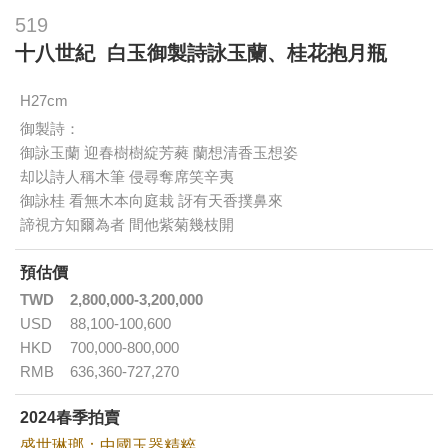
519
十八世紀 白玉御製詩詠玉蘭、桂花抱月瓶
H27cm
御製詩：
御詠玉蘭 迎春樹樹綻芳蕤 蘭想清香玉想姿
却以詩人稱木筆 侵尋奪席笑辛夷
御詠桂 看無木本向庭栽 訝有天香撲鼻來
諦視方知爾為者 間他紫菊幾枝開
預估價
TWD
2,800,000-3,200,000
USD
88,100-100,600
HKD
700,000-800,000
RMB
636,360-727,270
2024春季拍賣
盛世琳瑯：中國玉器精粹