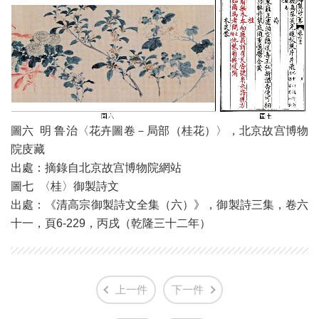
圖六 明 鲁治〈花卉圖卷－局部（桂花）〉，北京故宫博物
院庋藏
出處：摘錄自北京故宫博物院網站
圖七 〈桂〉御製詩文
出處：《清高宗御製詩文全集（六）》，御製詩三集，卷六
十一，頁6-229，丙戌（乾隆三十二年）
上一件
下一件