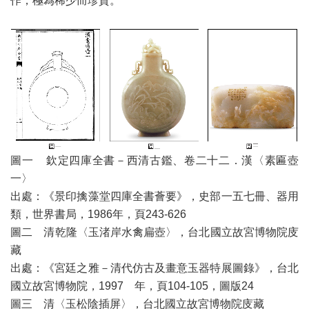
作，極為稀少而珍貴。
圖一 欽定四庫全書－西清古鑑、卷二十二．漢〈素匾壺
一〉
出處：《景印擒藻堂四庫全書薈要》，史部一五七冊、器用
類，世界書局，1986年，頁243-626
圖二 清乾隆〈玉渚岸水禽扁壺〉，台北國立故宮博物院庋
藏
出處：《宮廷之雅－清代仿古及畫意玉器特展圖錄》，台北
國立故宮博物院，1997 年，頁104-105，圖版24
圖三 清〈玉松陰插屏〉，台北國立故宮博物院庋藏