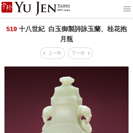
宇
選
單
珍
國
519
十八世紀 白玉御製詩詠玉蘭、桂花抱
月瓶
際
藝
上一件
下一件
術
|
Yu
Jen
Taipei