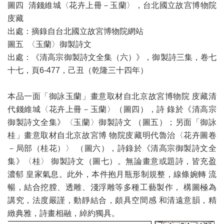
圖四 清錢維城〈花卉上冊－玉蘭〉，台北國立故宫博物院
庋藏
出處：摘錄自台北國立故宮博物院網站
圖五 〈玉蘭〉御製詩文
出處：《清高宗御製詩文全集（六）》，御製詩三集，卷七
十七，頁6-477，己丑（乾隆三十四年）
本品一面「御詠玉蘭」畫意取材自北京故宮博物院 庋藏清
代錢維城〈花卉上冊－玉蘭〉（圖四），詩 錄於《清高宗
御製詩文全集》〈玉蘭〉御製詩文 （圖五）；另面「御詠
桂」畫意取材自北京故宮博 物院庋藏明代魯治〈花卉圖卷
－局部（桂花）〉 （圖六），詩錄於《清高宗御製詩文全
集》〈桂〉 御製詩文（圖七）。無論畫意或題詩，皆充盈
濃郁 皇家氣息。此外，本件抱月瓶形制規整，線條婉轉 流
暢，結合挖膛、透雕、淺浮雕等多種工藝製作， 構圖極為
講究，法度嚴謹，動靜結合，頗具空間感 和清遠意韻，精
緻典雅，詩畫相融，綽約獨具。