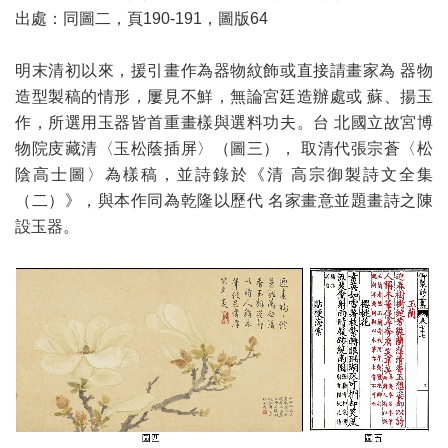
出處：同圖二，頁190-191，圖版64
明末清初以來，援引畫作為器物紋飾或直接請畫家為 器物
造型製稿的情形，屢見不鮮，無論宮廷造辦處或 蘇、揚玉
作，所選用玉器皆首重畫樣與選料功夫。台 北國立故宮博
物院庋藏清〈玉松蔭插屏〉（圖三）， 取清代張宗蒼〈松
陰高士圖〉為樣稿，並詩錄於《清 高宗御製詩文全集
（二）》，與本作同為乾隆以歷代 名家畫意並題畫詩之陳
設玉器。