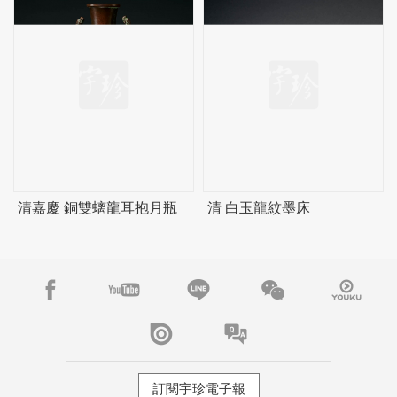
清嘉慶 銅雙螭龍耳抱月瓶
清 白玉龍紋墨床
訂閱宇珍電子報