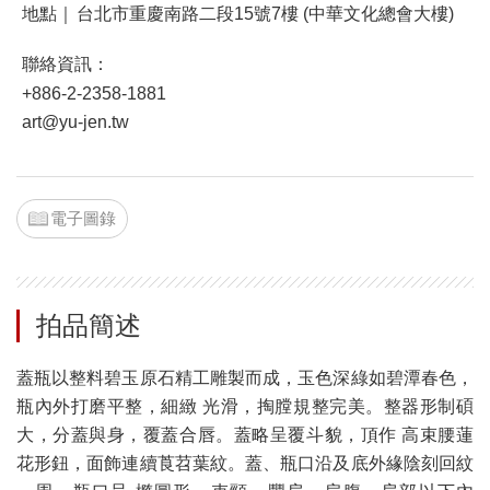
地點｜
台北市重慶南路二段15號7樓 (中華文化總會大樓)
聯絡資訊：
+886-2-2358-1881
art@yu-jen.tw
電子圖錄
拍品簡述
蓋瓶以整料碧玉原石精工雕製而成，玉色深綠如碧潭春色，
瓶內外打磨平整，細緻 光滑，掏膛規整完美。整器形制碩
大，分蓋與身，覆蓋合唇。蓋略呈覆斗貌，頂作 高束腰蓮
花形鈕，面飾連續莨苕葉紋。蓋、瓶口沿及底外緣陰刻回紋