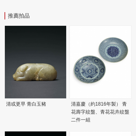
推薦拍品
清或更早 青白玉豬
清嘉慶（約1816年製） 青
花壽字紋盤、青花花卉紋盤
二件一組