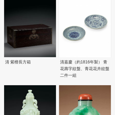
清 紫檀長方箱
清嘉慶（約1816年製） 青
花壽字紋盤、青花花卉紋盤
二件一組