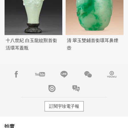
十八世紀 白玉龍紋獸首銜
清 翠玉雙鋪首銜環耳鼻煙
活環耳蓋瓶
壺
訂閱宇珍電子報
拍賣