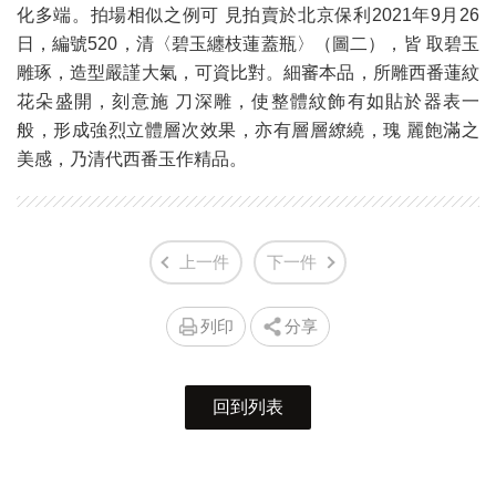
化多端。拍場相似之例可 見拍賣於北京保利2021年9月26
日，編號520，清〈碧玉纏枝蓮蓋瓶〉（圖二），皆 取碧玉
雕琢，造型嚴謹大氣，可資比對。細審本品，所雕西番蓮紋
花朵盛開，刻意施 刀深雕，使整體紋飾有如貼於器表一
般，形成強烈立體層次效果，亦有層層繚繞，瑰 麗飽滿之
美感，乃清代西番玉作精品。
上一件
下一件
列印
分享
回到列表