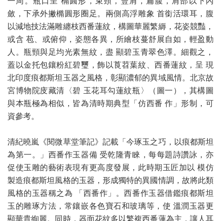
一周。瓶口呈 橢圓形，束頸，豐肩，扁腹，肩部以下內
斂，下承外撇橢圓形圈足。兩側高浮雕象 首銜活環耳，腹
以減地技法滿雕纏枝西番蓮紋，構圖華麗繁縟，花姿競豔，
或含 苞、或俯仰，姿態各異，所繪枝蔓舒展自如，輕盈動
人。瓶頸與足均光素無紋，盡 顯碧玉青翠色澤。細觀之，
蓋以金托包鑲粉紅碧璽，飾以莨苕葉紋、西番蓮紋，呈 現
北印度痕都斯坦玉器之風格，彰顯濃郁的異域風情。北京故
宮博物院庋藏清〈碧 玉花耳勾蓮紋瓶〉（圖一），其構圖
與本瓶極為相似，皆為清時期典型「仿西番 作」形制，可
資參考。
清紀曉嵐《閱微草堂筆記》記載「今琢玉之巧，以痕都斯坦
為第一。」西番作玉器備 受乾隆青睞，每每題詩讚詠，亦
促使玉雕的藝術表現有更高度發展，此時期玉匠加以 模仿
製造痕都斯坦風格的玉器，形成獨特的異國情調，故將此類
風格的玉器稱之為 「西番作」。西番作玉器借鑑痕都斯坦
玉的雕琢方法，常鑲嵌各色寶石和玻璃等，使 溫潤玉器更
顯華貴絢麗。同時，器面花紋多以繁複西番蓮為主，讓人耳