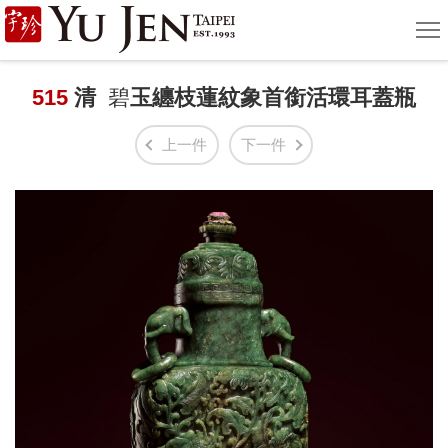
宇
選
單
珍
國
515
清
碧
玉纏枝蓮紋象首銜活環耳蓋瓶
際
上一件
下一件
藝
術
|
Yu
Jen
Taipei