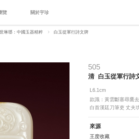
瀏覽
關於宇珍
世琳瑯：中國玉器精粹
白玉從軍行詩文牌
505
清 白玉從軍行詩
L6.1cm
款識：黃雲斷塞尋鷹去
白首漢廷刀筆吏 丈夫
來源
王度收藏