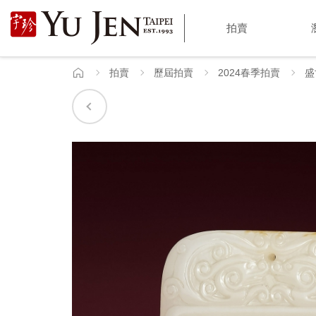
宇
拍賣
珍
國
拍賣
歷屆拍賣
2024春季拍賣
盛
首
頁
際
藝
術
|
Yu
Jen
Taipei