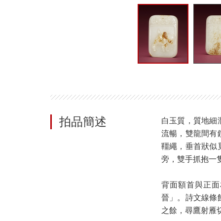
拍品簡述
白玉質，質地細
流暢，雙龍間有
韁繩，垂首狀似
旁，雙手抓抱一
背面額首與正面
晉」。詩文線條
之餘，尋鷹射雁