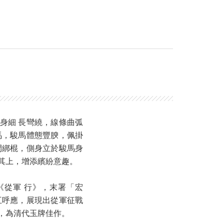
身細 長彎繞，線條曲弧
馬，駿馬體態豐腴，佩掛
間綁棍，側身立於駿馬身
其上，增添繽紛意趣。
從軍 行》，末署「宏
互呼應，展現出從軍征戰
膩，為清代玉牌佳作。