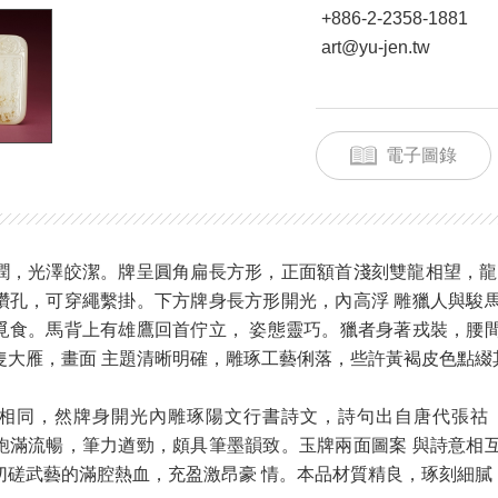
+886-2-2358-1881
art@yu-jen.tw
電子圖錄
潤，光澤皎潔。牌呈圓角扁長方形，正面額首淺刻雙龍相望，龍
鑽孔，可穿繩繫掛。下方牌身長方形開光，內高浮 雕獵人與駿
覓食。馬背上有雄鷹回首佇立， 姿態靈巧。獵者身著戎裝，腰
隻大雁，畫面 主題清晰明確，雕琢工藝俐落，些許黃褐皮色點綴
相同，然牌身開光內雕琢陽文行書詩文，詩句出自唐代張祜《
飽滿流暢，筆力遒勁，頗具筆墨韻致。玉牌兩面圖案 與詩意相
切磋武藝的滿腔熱血，充盈激昂豪 情。本品材質精良，琢刻細