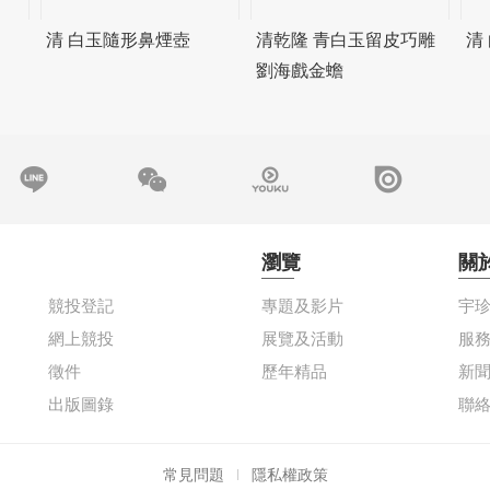
清 白玉隨形鼻煙壺
清乾隆 青白玉留皮巧雕
清
劉海戲金蟾
瀏覽
關
競投登記
專題及影片
宇
網上競投
展覽及活動
服
徵件
歷年精品
新
出版圖錄
聯
常見問題
隱私權政策