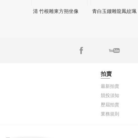
清 竹根雕東方朔坐像
青白玉鏤雕龍鳳紋珮
拍賣
最新拍賣
競投須知
歷屆拍賣
業務規則