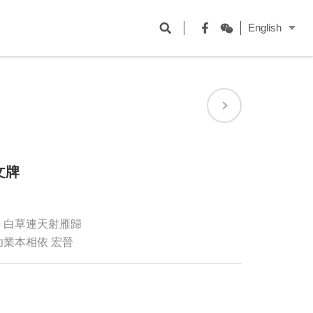
開
English
啟
Facebook
WeChat
搜
尋
欄
位
文牌
 白草連天射雁歸
功業本相依 宏晉