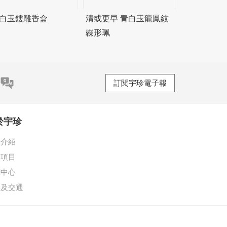
 白玉鏤雕香盒
清或更早 青白玉龍鳳紋
韘形珮
訂閱宇珍電子報
於宇珍
珍介紹
務項目
聞中心
絡及交通