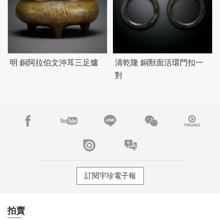
明 銅阿拉伯文沖耳三足爐
清乾隆 銅獸面活環門扣一
對
訂閱宇珍電子報
拍賣