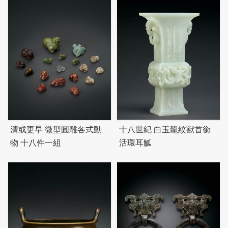
清或更早 微型圓雕各式動
十八世紀 白玉龍紋獸首銜
物 十八件一組
活環耳觚