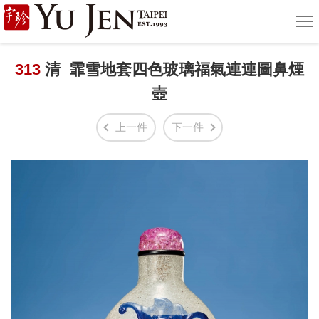
宇
選
單
珍
國
313
清 霏雪地套四色玻璃福氣連連圖鼻煙
壺
際
藝
上一件
下一件
術
|
Yu
Jen
Taipei