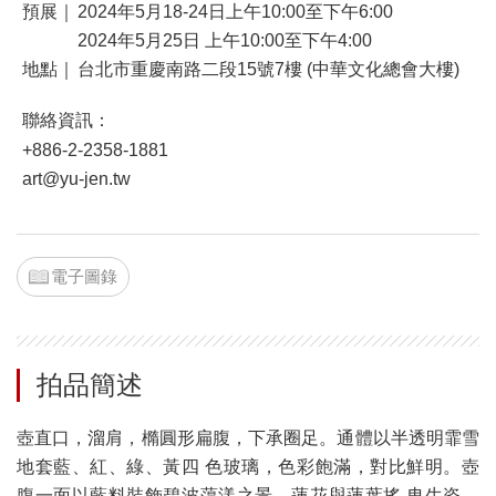
預展｜
2024年5月18-24日上午10:00至下午6:00
2024年5月25日 上午10:00至下午4:00
地點｜
台北市重慶南路二段15號7樓 (中華文化總會大樓)
聯絡資訊：
+886-2-2358-1881
art@yu-jen.tw
電子圖錄
拍品簡述
壺直口，溜肩，橢圓形扁腹，下承圈足。通體以半透明霏雪
地套藍、紅、綠、黃四 色玻璃，色彩飽滿，對比鮮明。壺
腹一面以藍料裝飾碧波蕩漾之景，蓮花與蓮葉搖 曳生姿，