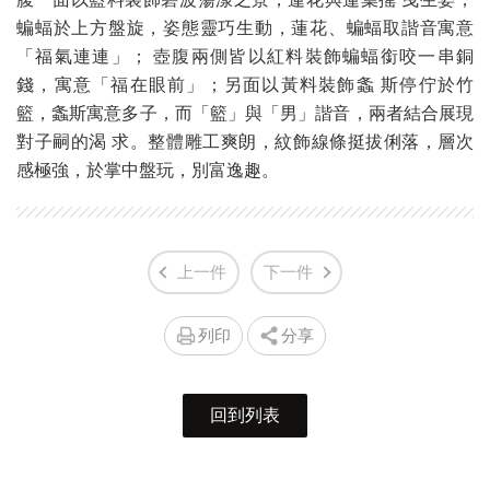
蝙蝠於上方盤旋，姿態靈巧生動，蓮花、蝙蝠取諧音寓意
「福氣連連」； 壺腹兩側皆以紅料裝飾蝙蝠銜咬一串銅
錢，寓意「福在眼前」；另面以黃料裝飾螽 斯停佇於竹
籃，螽斯寓意多子，而「籃」與「男」諧音，兩者結合展現
對子嗣的渴 求。整體雕工爽朗，紋飾線條挺拔俐落，層次
感極強，於掌中盤玩，別富逸趣。
上一件
下一件
列印
分享
回到列表