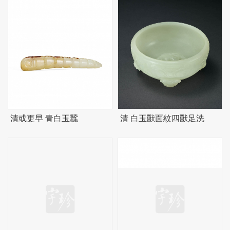
清或更早 青白玉蠶
清 白玉獸面紋四獸足洗