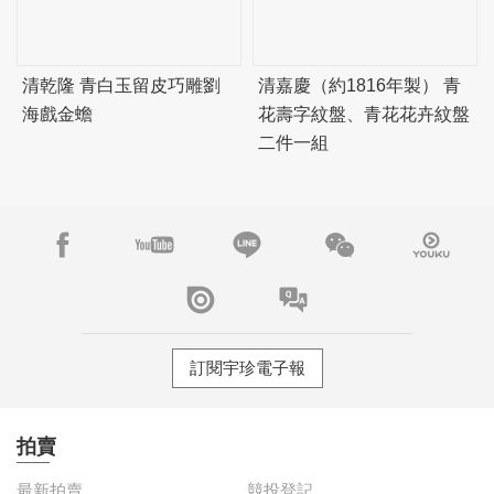
清乾隆 青白玉留皮巧雕劉
清嘉慶（約1816年製） 青
海戲金蟾
花壽字紋盤、青花花卉紋盤
二件一組
訂閱宇珍電子報
拍賣
最新拍賣
競投登記