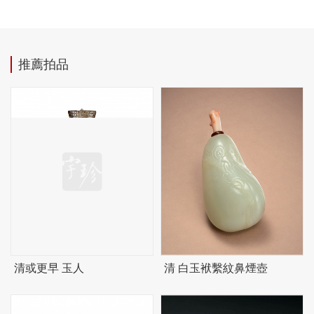
推薦拍品
清或更早 玉人
清 白玉袱繫紋鼻煙壺