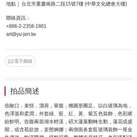
地點｜
台北市重慶南路二段15號7樓 (中華文化總會大樓)
聯絡資訊：
+886-2-2358-1881
art@yu-jen.tw
電子圖錄
拍品簡述
壺敞口，束頸，溜肩，垂腹，橢圓形圈足。以白玻璃為地，
色澤溫和柔潤，外套綠、藍、紅、黃、紫五色裝飾，色彩繽
紛鮮明。壺腹兩面湖水輕漾，碩大蓮葉翻轉生動，蓮花或盛
開，或含苞欲放，姿態婀娜；兩側面各套藍玻璃裝飾一尾金