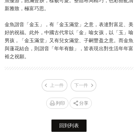
魚優游，飽滿豐腴，樣貌可愛。整體布局精巧，色彩搭配清
新雅致，極富巧思。
金魚諧音「金玉」，有「金玉滿堂」之意，表達對富足、美
好的祝福。此外，中國古代常以「金」喻女孩，以「玉」喻
男孩，「金玉滿堂」又有兒女滿堂、子嗣豐盈之意。而金魚
與蓮花結合，則諧音「年年有餘」，皆表現出對生活年年富
裕之祝願。
上一件
下一件
列印
分享
回到列表