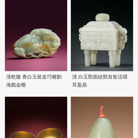
清乾隆 青白玉留皮巧雕劉
清 白玉獸面紋獸首銜活環
海戲金蟾
耳蓋鼎