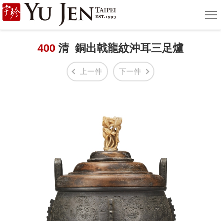
宇
選
單
珍
國
400
清 銅出戟龍紋沖耳三足爐
際
上一件
下一件
藝
術
|
Yu
Jen
Taipei