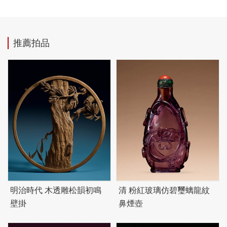
推薦拍品
明治時代 木透雕松韻初鳴
清 粉紅玻璃仿
碧
璽螭龍紋
壁掛
鼻煙壺