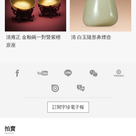
清雍正 金釉碗一對暨紫檀
清 白玉隨形鼻煙壺
原座
訂閱宇珍電子報
拍賣