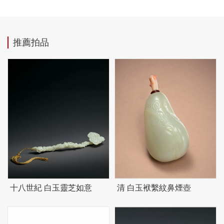
推薦拍品
十八世紀 白玉靈芝如意
清 白玉袱繫紋鼻煙壺