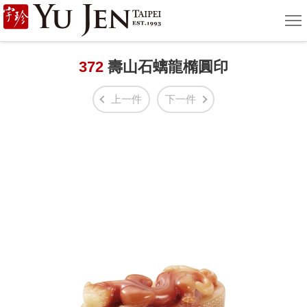
宇
選
單
珍
國
372
壽山石螭龍橢圓印
際
上一件
下一件
藝
術
|
Yu
Jen
Taipei