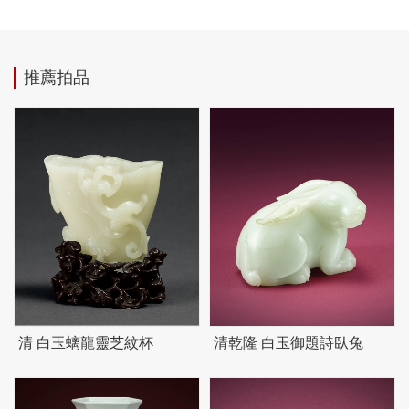
推薦拍品
清 白玉螭龍靈芝紋杯
清乾隆 白玉御題詩臥兔