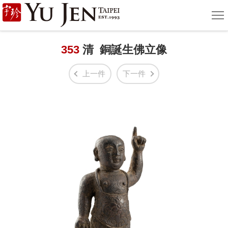
宇
選
單
珍
國
353
清 銅誕生佛立像
際
上一件
下一件
藝
術
|
Yu
Jen
Taipei