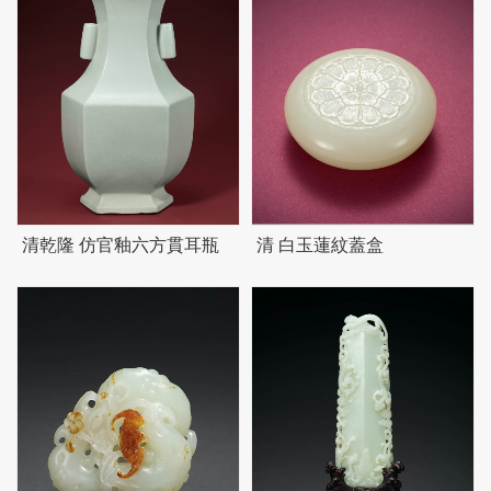
清乾隆 仿官釉六方貫耳瓶
清 白玉蓮紋蓋盒