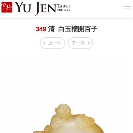
宇
選
單
珍
國
349
清 白玉榴開百子
際
上一件
下一件
藝
術
|
Yu
Jen
Taipei