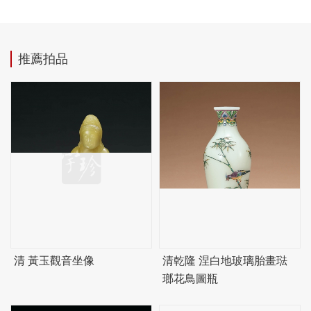
推薦拍品
清 黃玉觀音坐像
清乾隆 涅白地玻璃胎畫琺
瑯花鳥圖瓶