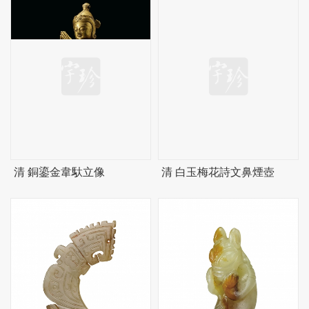
清 銅鎏金韋馱立像
清 白玉梅花詩文鼻煙壺