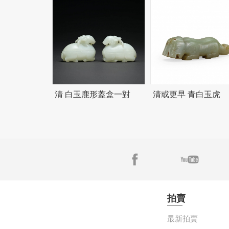
清 白玉鹿形蓋盒一對
清或更早 青白玉虎
拍賣
最新拍賣