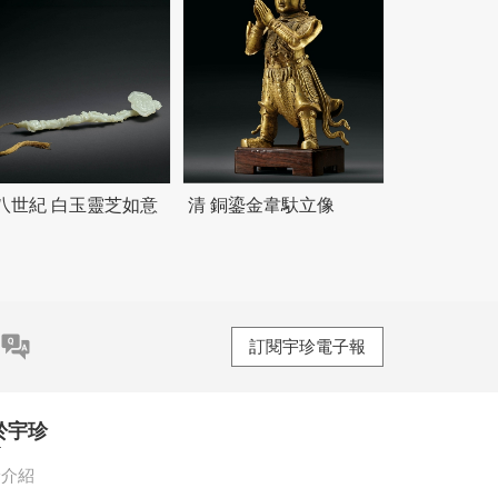
八世紀 白玉靈芝如意
清 銅鎏金韋馱立像
訂閱宇珍電子報
於宇珍
珍介紹