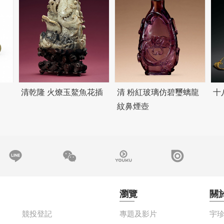
清乾隆 火燎玉鰲魚花插
清 粉紅玻璃仿
碧
璽螭龍
十
紋鼻煙壺
瀏覽
關
競投登記
專題及影片
宇