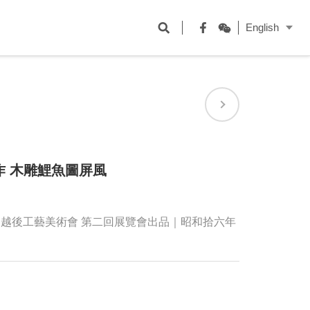
開
English
啟
Facebook
WeChat
搜
尋
欄
位
作 木雕鯉魚圖屏風
越後工藝美術會 第二回展覽會出品｜昭和拾六年