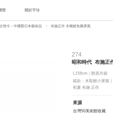
瀏覽
關於宇珍
古惜今－中國暨日本藝術品
布施正作 木雕鯉魚圖屏風
274
昭和時代 布施正
L158cm｜附原共箱
箱款：木彫鯉小屏風｜
初夏 布施 正作
來源
台灣50美術館收藏