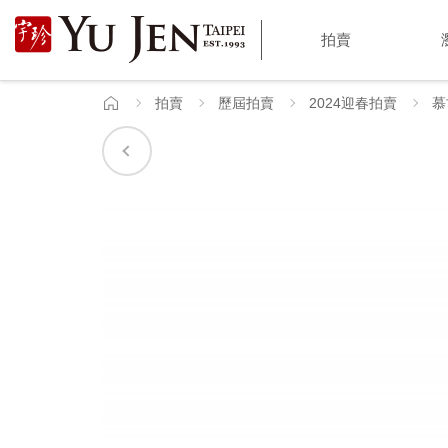
宇
拍賣
珍
國
拍賣
歷屆拍賣
2024迎春拍賣
慕
首
頁
際
藝
術
|
Yu
Jen
Taipei