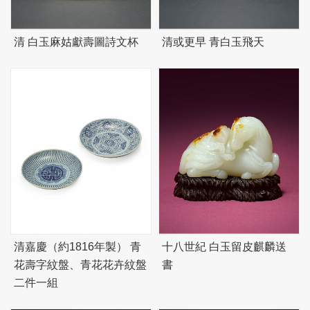
清 白玉麻姑獻壽圖詩文杯
清或更早 青白玉飛天
清嘉慶（約1816年製） 青
十八世紀 白玉留皮麒麟送
花壽字紋盤、青花花卉紋盤
書
二件一組