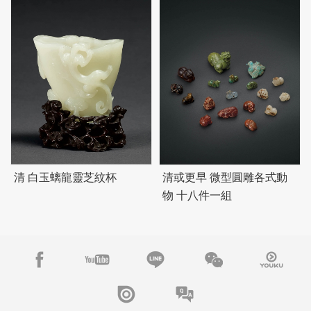
清 白玉螭龍靈芝紋杯
清或更早 微型圓雕各式動
物 十八件一組