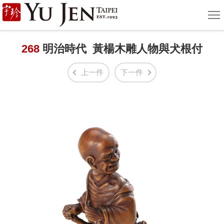
宇
選
單
珍
國
268
明治時代 黃楊木雕人物與犬根付
際
上一件
下一件
藝
術
|
Yu
Jen
Taipei