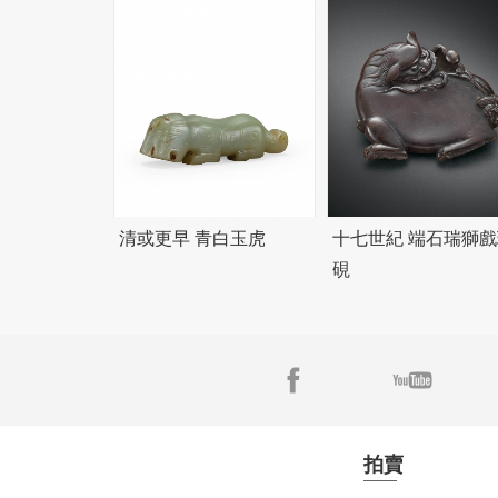
清或更早 青白玉虎
十七世紀 端石瑞獅戲
硯
拍賣