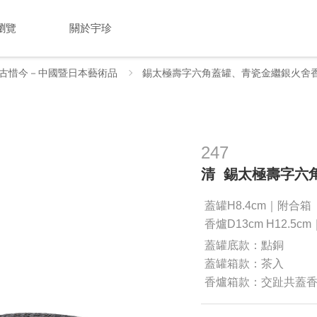
瀏覽
關於宇珍
古惜今－中國暨日本藝術品
錫太極壽字六角蓋罐、青瓷金繼銀火舍香
247
清 錫太極壽字六
蓋罐H8.4cm｜附合箱
香爐D13cm H12.5c
蓋罐底款：點銅
蓋罐箱款：茶入
香爐箱款：交趾共蓋