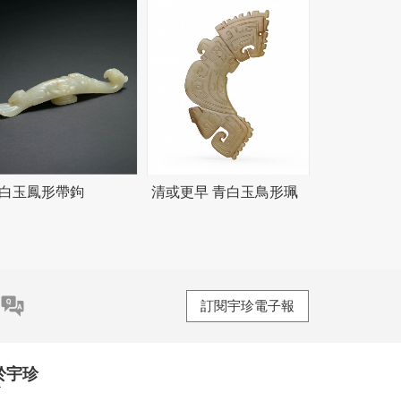
 白玉鳳形帶鉤
清或更早 青白玉鳥形珮
訂閱宇珍電子報
於宇珍