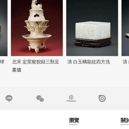
球
北宋 定窯狻猊鈕三獸足
清 白玉螭龍紋四方洗
清
薰爐
瀏覽
關