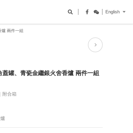
開
English
啟
Facebook
WeChat
搜
爐 兩件一組
尋
欄
位
角蓋罐、青瓷金繼銀火舍香爐 兩件一組
m｜附合箱
香爐