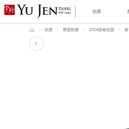
宇
拍賣
珍
國
拍賣
歷屆拍賣
2024迎春拍賣
慕
首
頁
際
藝
術
|
Yu
Jen
Taipei