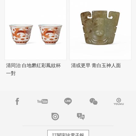
清同治 白地礬紅彩鳳紋杯
清或更早 青白玉神人面
一對
訂閱宇珍電子報