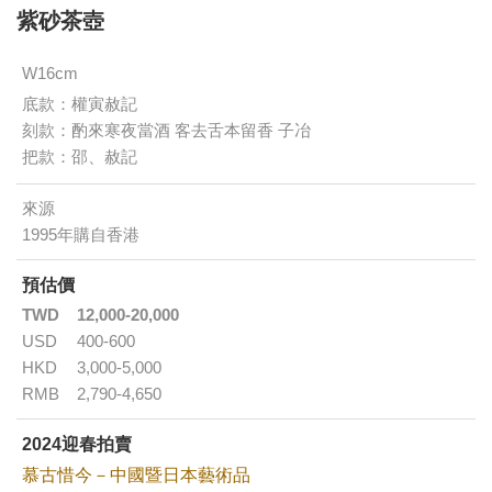
紫砂茶壺
W16cm
底款：權寅赦記
刻款：酌來寒夜當酒 客去舌本留香 子冶
把款：邵、赦記
來源
1995年購自香港
預估價
TWD
12,000-20,000
USD
400-600
HKD
3,000-5,000
RMB
2,790-4,650
2024迎春拍賣
慕古惜今－中國暨日本藝術品