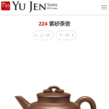
宇
選
單
珍
國
224
紫砂茶壺
際
上一件
下一件
藝
術
|
Yu
Jen
Taipei