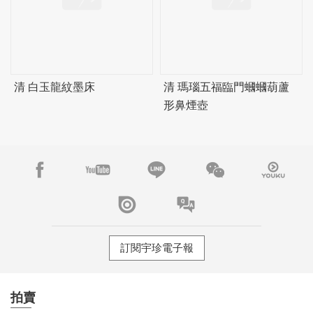
清 白玉龍紋墨床
清 瑪瑙五福臨門蟈蟈葫蘆
形鼻煙壺
訂閱宇珍電子報
拍賣