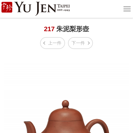
宇
選
單
珍
國
217
朱泥梨形壺
際
上一件
下一件
藝
術
|
Yu
Jen
Taipei