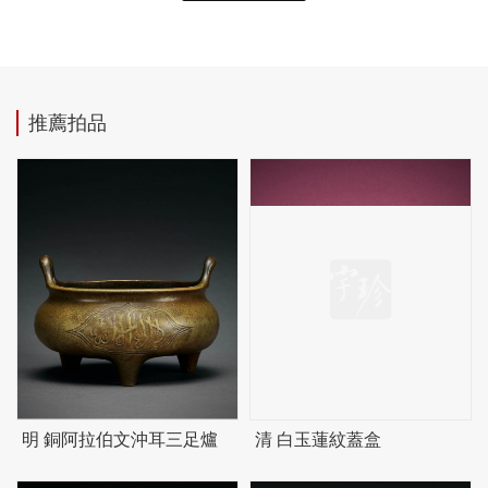
推薦拍品
明 銅阿拉伯文沖耳三足爐
清 白玉蓮紋蓋盒