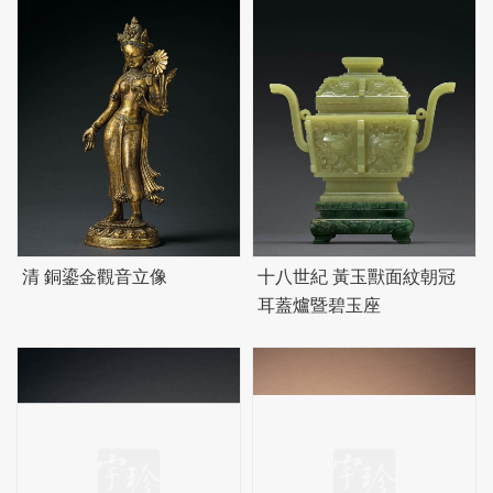
清 銅鎏金觀音立像
十八世紀 黃玉獸面紋朝冠
耳蓋爐暨
碧
玉座