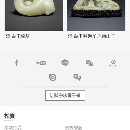
清 白玉駱駝
清 白玉釋迦牟尼佛山子
訂閱宇珍電子報
拍賣
最新拍賣
競投登記