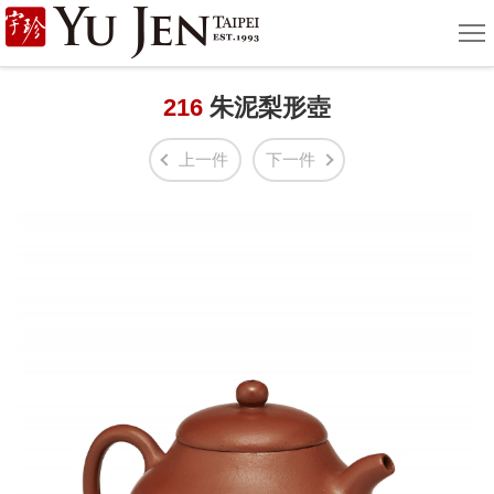
宇
選
單
珍
國
216
朱泥梨形壺
際
上一件
下一件
藝
術
|
Yu
Jen
Taipei