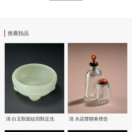
推薦拍品
清 白玉獸面紋四獸足洗
清 水晶雙聯鼻煙壺