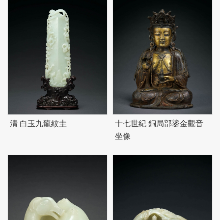
清 白玉九龍紋圭
十七世紀 銅局部鎏金觀音
坐像