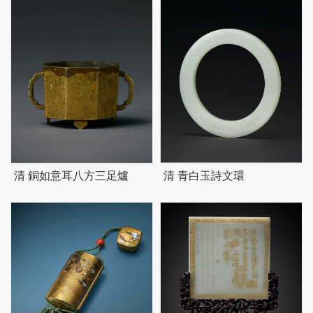
清 銅如意耳八方三足爐
清 青白玉詩文環