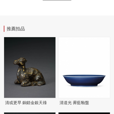
推薦拍品
清或更早 銅錯金銀天祿
清道光 霽藍釉盤