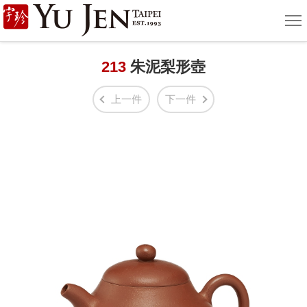
宇
選
單
珍
國
213
朱泥梨形壺
際
上一件
下一件
藝
術
|
Yu
Jen
Taipei