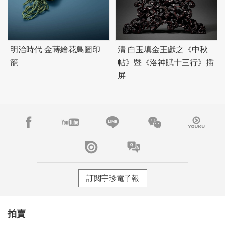
明治時代 金蒔繪花鳥圖印
清 白玉填金王獻之《中秋
籠
帖》暨《洛神賦十三行》插
屏
訂閱宇珍電子報
拍賣