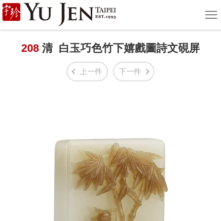
宇
選
單
珍
國
208
清 白玉巧色竹下嬉戲圖詩文硯屏
際
上一件
下一件
藝
術
|
Yu
Jen
Taipei