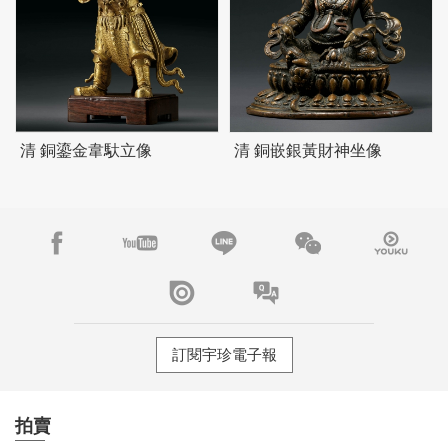
清 銅鎏金韋馱立像
清 銅嵌銀黃財神坐像
訂閱宇珍電子報
拍賣