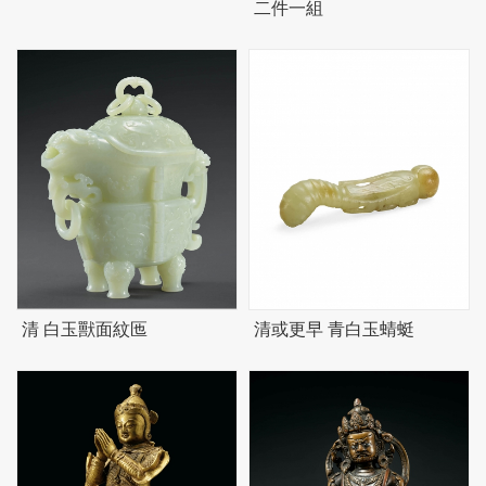
二件一組
清 白玉獸面紋匜
清或更早 青白玉蜻蜓