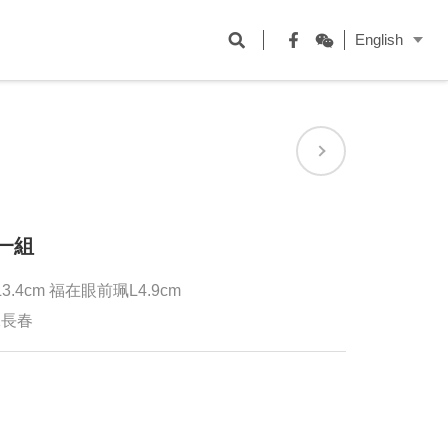
開
English
啟
Facebook
WeChat
搜
尋
欄
位
一組
3.4cm 福在眼前珮L4.9cm
保長春