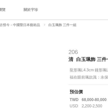
瀏覽
關於宇珍
古惜今－中國暨日本藝術品
白玉珮飾 三件一組
206
清 白玉珮飾 三件
龍形珮L4.3cm 鐘形珮L
福在眼前珮款識：永
預估價
TWD
68,000-80,000
USD
2,200-2,500