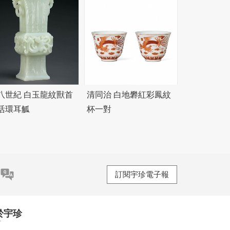
八世紀 白玉龍紋獸首
清同治 白地礬紅彩鳳紋
活環耳觚
杯一對
訂閱宇珍電子報
於宇珍