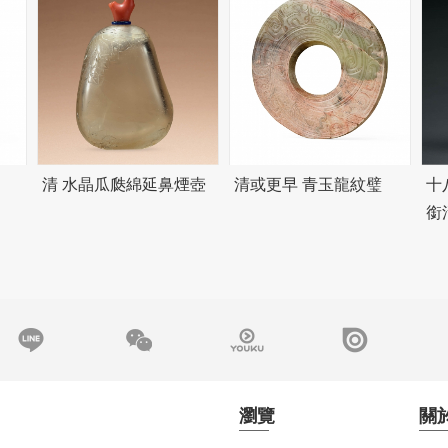
清 水晶瓜瓞綿延鼻煙壺
清或更早 青玉龍紋璧
十
銜
瀏覽
關