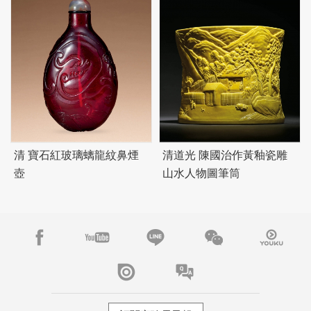
清 寶石紅玻璃螭龍紋鼻煙
清道光 陳國治作黃釉瓷雕
壺
山水人物圖筆筒