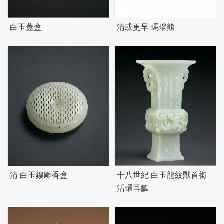
白玉蓋盒
清或更早 瑪瑙熊
清 白玉鏤雕香盒
十八世紀 白玉龍紋獸首銜
活環耳觚