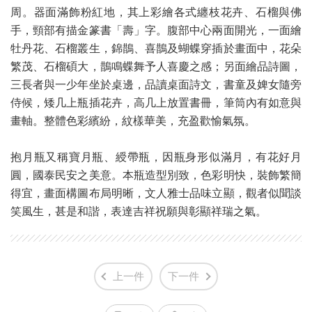
周。器面滿飾粉紅地，其上彩繪各式纏枝花卉、石榴與佛
手，頸部有描金篆書「壽」字。腹部中心兩面開光，一面繪
牡丹花、石榴叢生，錦鵲、喜鵲及蝴蝶穿插於畫面中，花朵
繁茂、石榴碩大，鵲鳴蝶舞予人喜慶之感；另面繪品詩圖，
三長者與一少年坐於桌邊，品讀桌面詩文，書童及婢女隨旁
侍候，矮几上瓶插花卉，高几上放置書冊，筆筒內有如意與
畫軸。整體色彩繽紛，紋樣華美，充盈歡愉氣氛。
抱月瓶又稱寶月瓶、綬帶瓶，因瓶身形似滿月，有花好月
圓，國泰民安之美意。本瓶造型別致，色彩明快，裝飾繁簡
得宜，畫面構圖布局明晰，文人雅士品味立顯，觀者似聞談
笑風生，甚是和諧，表達吉祥祝願與彰顯祥瑞之氣。
上一件
下一件