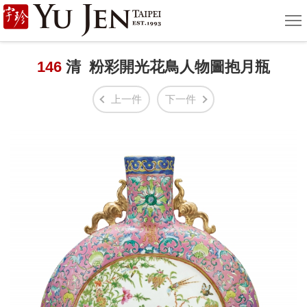
宇
選
單
珍
國
146
清 粉彩開光花鳥人物圖抱月瓶
際
上一件
下一件
藝
術
|
Yu
Jen
Taipei