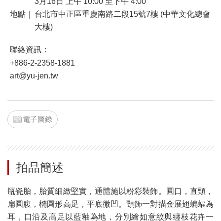
3月16日 上午 10:00 至下午 4:00
地點｜
台北市中正區重慶南路二段15號7樓 (中華文化總會
大樓)
聯絡資訊：
+886-2-2358-1881
art@yu-jen.tw
電子圖錄
拍品簡述
瓶瓷胎，胎質細緻堅實，通體施以粉彩裝飾。圓口，直頸，
扁圓腹，橢圓形高足，平底微凹。頸飾一對描金展翅蝙蝠為
耳，口沿及高足以藍釉為地，分別繪如意紋與纏枝花卉一