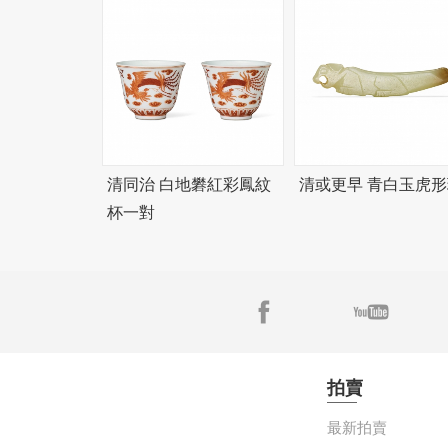
清同治 白地礬紅彩鳳紋
清或更早 青白玉虎形
杯一對
拍賣
最新拍賣