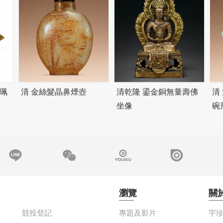
珮
清 金絲髮晶鼻煙壺
清乾隆 鎏金銅無量壽佛
清
坐像
碗
瀏覽
關
競投登記
專題及影片
宇