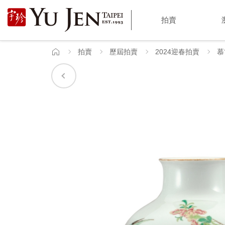
宇
拍賣
珍
國
拍賣
歷屆拍賣
2024迎春拍賣
慕
首
頁
際
藝
術
|
Yu
Jen
Taipei