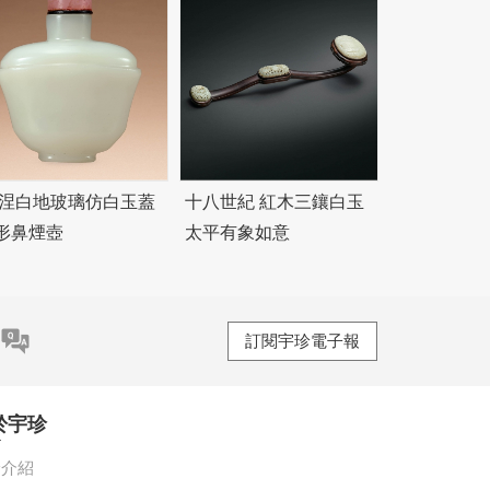
 涅白地玻璃仿白玉蓋
十八世紀 紅木三鑲白玉
形鼻煙壺
太平有象如意
訂閱宇珍電子報
於宇珍
珍介紹