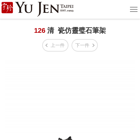
宇
選
單
珍
國
126
清 瓷仿靈璧石筆架
際
上一件
下一件
藝
術
|
Yu
Jen
Taipei