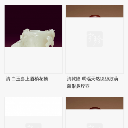
清 白玉喜上眉梢花插
清乾隆 瑪瑙天然纏絲紋葫
蘆形鼻煙壺