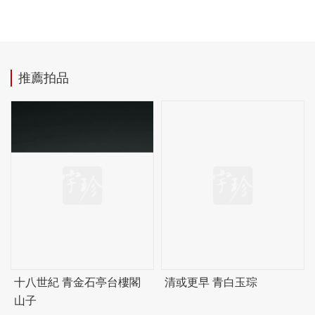
推薦拍品
十八世紀 青金石亭台樓閣
清或更早 青白玉琮
山子