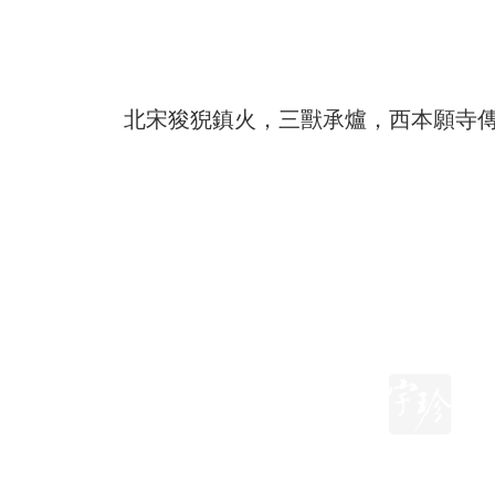
北宋狻猊鎮火，三獸承爐，西本願寺