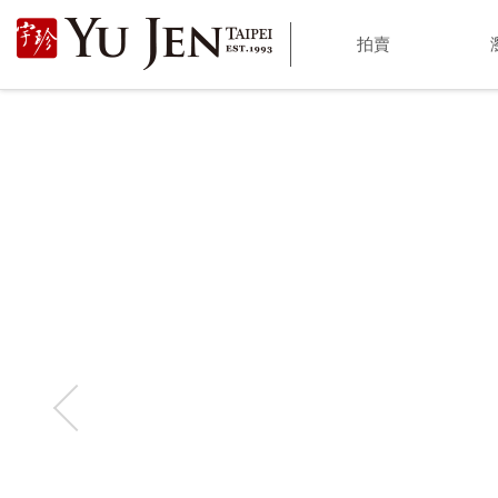
宇
拍賣
珍
國
際
藝
術
|
Yu
Jen
Taipei