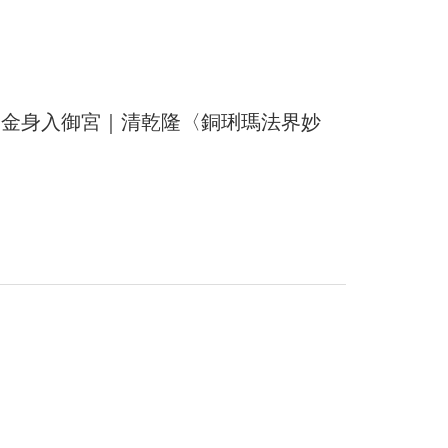
品金身入御宮｜清乾隆〈銅琍瑪法界妙