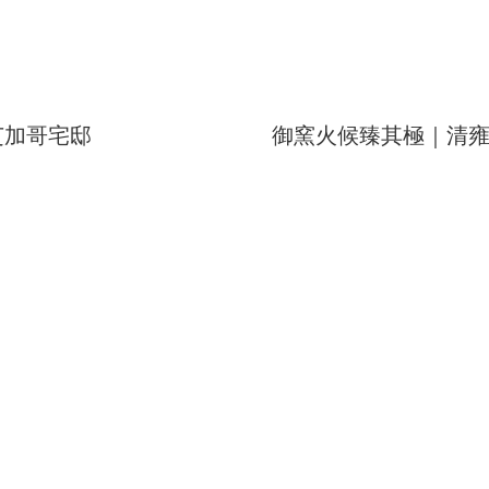
芝加哥宅邸
御窯火候臻其極｜清