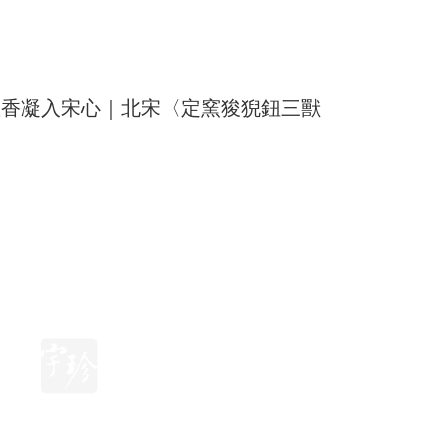
座香凝入宋心｜北宋〈定窯狻猊鈕三獸