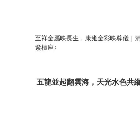
至祥金屬映長生，康雍金彩映尊儀｜清
紫檀座〉
五龍並起翻雲海，天光水色共