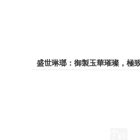
盛世琳瑯：御製玉華璀璨，極