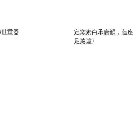
傳世重器
定窯素白承唐韻，蓮
足薰爐〉