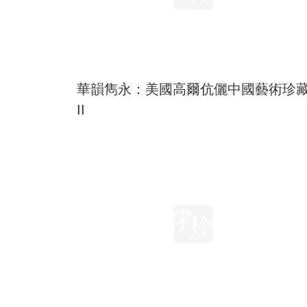
華韻雋永：美國高爾伉儷中國藝術珍
II