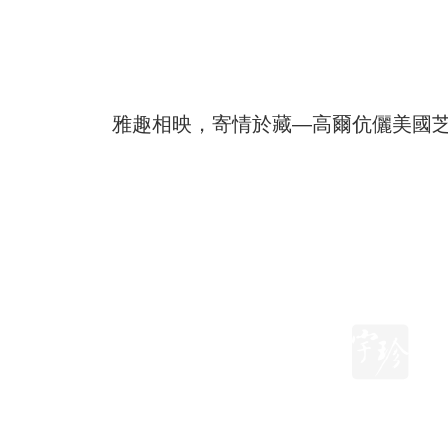
雅趣相映，寄情於藏—高爾伉儷美國