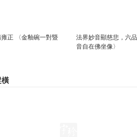
雍正 〈金釉碗一對暨
法界妙音顯慈悲，六
音自在佛坐像〉
縱橫