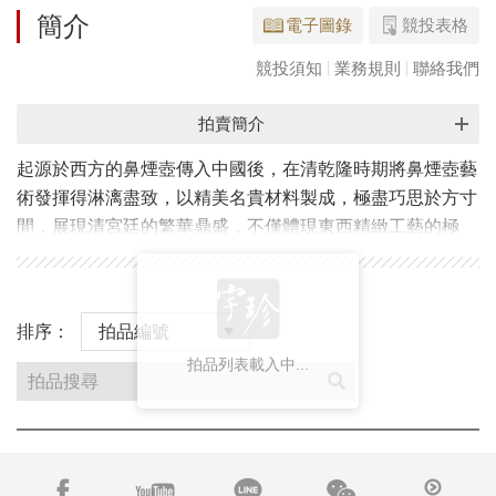
簡介
電子圖錄
競投表格
競投須知
業務規則
聯絡我們
拍賣簡介
起源於西方的鼻煙壺傳入中國後，在清乾隆時期將鼻煙壺藝
術發揮得淋漓盡致，以精美名貴材料製成，極盡巧思於方寸
間，展現清宮廷的繁華鼎盛，不僅體現東西精緻工藝的極
致，更訴說著中國皇朝的盛世風華。
此次「極可愛翫：亞洲重要私人鼻煙壺雅蓄」專場，欣呈31
排序：
件精美的鼻煙壺及一幅清代禹之鼎繪手握鼻煙壺之〈雅士行
拍品列表載入中...
樂圖〉。多件作品來源清晰，出自Linda Riddell Hoffman、
搜
Mary and George Bloch伉儷、Ruth and Carl Barron伉儷、
尋
倫敦S. Marchant & Son、Robert Hall等著名鼻煙壺收藏
拍
家，並透過玉雕、瓷胎、銅胎、料胎等各類材質及多元的精
品
湛工藝，展現出清代宮廷藝術多姿多彩的絢麗風貌。