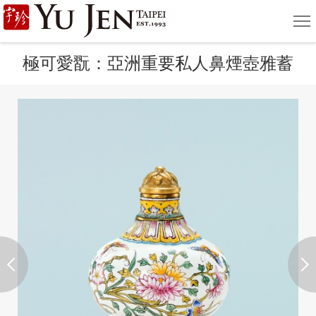
宇
選
單
珍
極可愛翫：亞洲重要私人鼻煙壺雅蓄
國
際
藝
術
|
Yu
Jen
Taipei